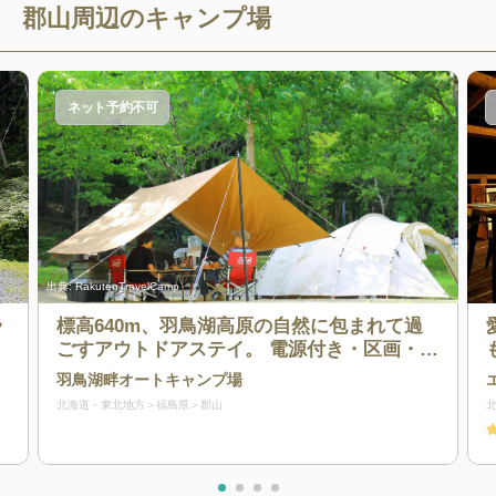
郡山
周辺のキャンプ場
ネット予約不可
出典:
RakutenTravelCamp
ラ
標高640m、羽鳥湖高原の自然に包まれて過
ごすアウトドアステイ。 電源付き・区画・フ
リーサイトを含む全55サイトに加え、冷暖房
羽鳥湖畔オートキャンプ場
完備のコテージを3棟ご用意。コテージは2つ
北海道・東北地方
福島県
郡山
のベッドルーム、キッチン・バス・トイレ・
リビング付きで、アウトドア初心者やファミ
リーも安心です。専用テラスでのBBQや、高
原ならではの澄んだ空気と静かな夜をお楽し