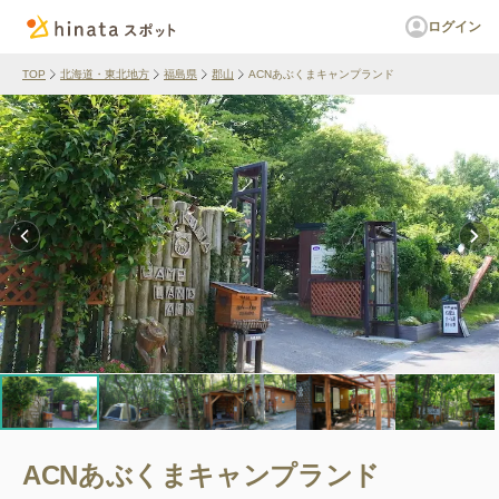
ログイン
TOP
北海道・東北地方
福島県
郡山
ACNあぶくまキャンプランド
ACNあぶくまキャンプランド