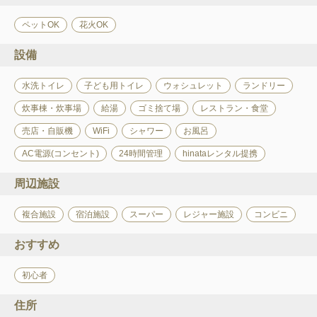
ペットOK
花火OK
設備
水洗トイレ
子ども用トイレ
ウォシュレット
ランドリー
炊事棟・炊事場
給湯
ゴミ捨て場
レストラン・食堂
売店・自販機
WiFi
シャワー
お風呂
AC電源(コンセント)
24時間管理
hinataレンタル提携
周辺施設
複合施設
宿泊施設
スーパー
レジャー施設
コンビニ
おすすめ
初心者
住所