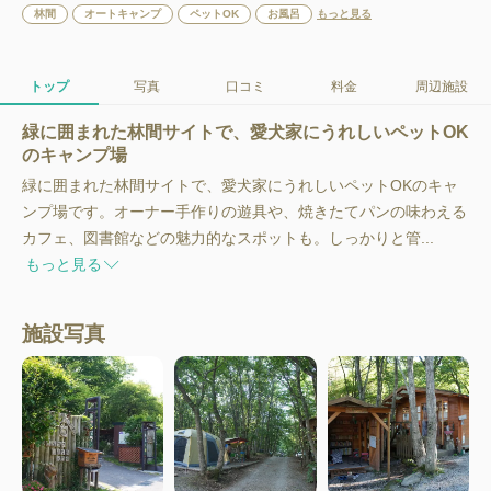
林間
オートキャンプ
ペットOK
お風呂
もっと見る
トップ
写真
口コミ
料金
周辺施設
緑に囲まれた林間サイトで、愛犬家にうれしいペットOK
のキャンプ場
緑に囲まれた林間サイトで、愛犬家にうれしいペットOKのキャ
ンプ場です。オーナー手作りの遊具や、焼きたてパンの味わえる
カフェ、図書館などの魅力的なスポットも。しっかりと管...
もっと見る
施設写真