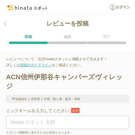
ログイン
レビューを投稿
投稿
確認
完了
レビューについて、当社hinataスポットに掲載させて頂きます！
詳しくは
投稿のガイドライン
をご確認ください。
ACN信州伊那谷キャンパーズヴィレッ
ジ
甲信越地方
長野県
伊那・駒ヶ根・飯田・昼神
ニックネームを入力してください
必須
※ 口コミ掲載時に表示されるお名前となります。