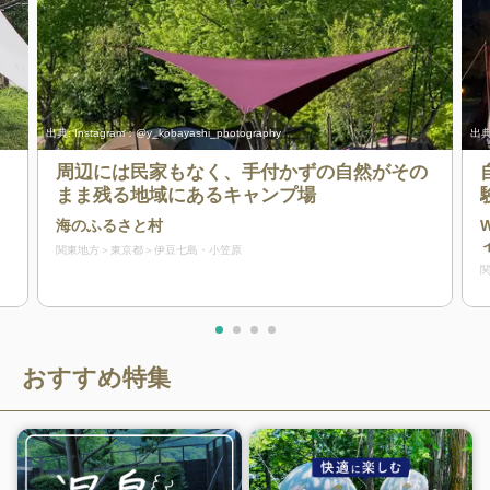
出典:
Instagram：@y_kobayashi_photography
出典
周辺には民家もなく、手付かずの自然がその
まま残る地域にあるキャンプ場
海のふるさと村
関東地方
東京都
伊豆七島・小笠原
おすすめ特集