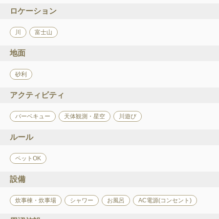
ロケーション
川
富士山
地面
砂利
アクティビティ
バーベキュー
天体観測・星空
川遊び
ルール
ペットOK
設備
炊事棟・炊事場
シャワー
お風呂
AC電源(コンセント)