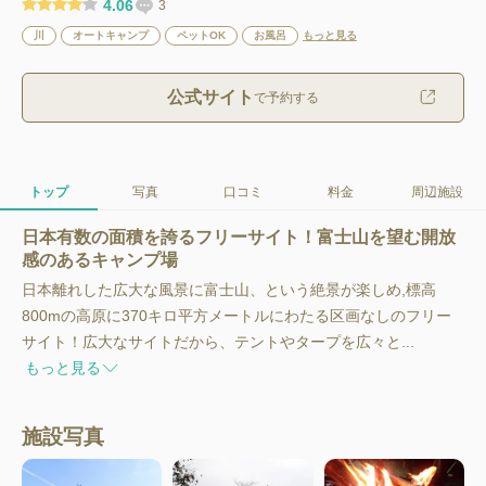
4.06
3
川
オートキャンプ
ペットOK
お風呂
もっと見る
公式サイト
で予約する
トップ
写真
口コミ
料金
周辺施設
日本有数の面積を誇るフリーサイト！富士山を望む開放
感のあるキャンプ場
日本離れした広大な風景に富士山、という絶景が楽しめ,標高
800mの高原に370キロ平方メートルにわたる区画なしのフリー
サイト！広大なサイトだから、テントやタープを広々と...
もっと見る
施設写真