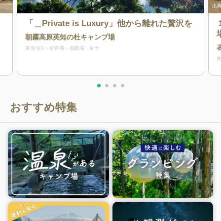
出典
「＿Private is Luxury」他から離れた贅沢を
朝霧高原英知の杜キャンプ場
東海地方
静岡県
御殿場・富士
おすすめ特集