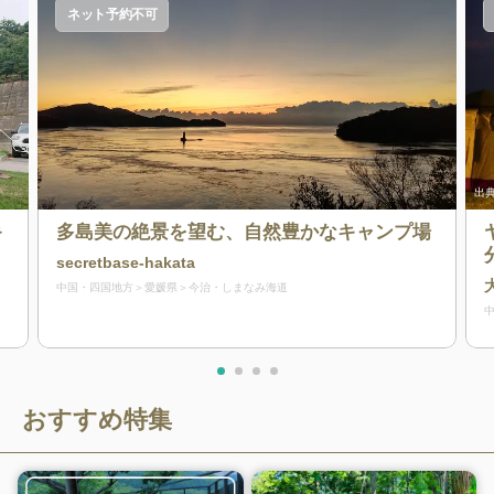
ネット予約不可
出典
キ
多島美の絶景を望む、自然豊かなキャンプ場
secretbase-hakata
中国・四国地方
愛媛県
今治・しまなみ海道
おすすめ特集