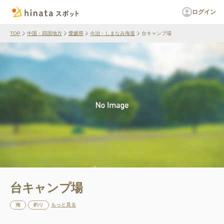
ログイン
TOP
中国・四国地方
愛媛県
今治・しまなみ海道
台キャンプ場
台キャンプ場
海
釣り
もっと見る