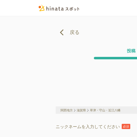
戻る
投稿
関西地方
滋賀県
草津・守山・近江八幡
ニックネームを入力してください
必須