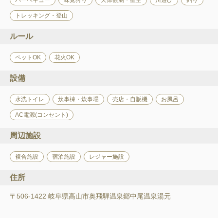
バーベキュー
味覚狩り
天体観測・星空
川遊び
釣り
トレッキング・登山
ルール
ペットOK
花火OK
設備
水洗トイレ
炊事棟・炊事場
売店・自販機
お風呂
AC電源(コンセント)
周辺施設
複合施設
宿泊施設
レジャー施設
住所
〒506-1422 岐阜県高山市奥飛騨温泉郷中尾温泉湯元