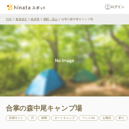
ログイン
TOP
東海地方
岐阜県
飛騨・高山
合掌の森中尾キャンプ場
合掌の森中尾キャンプ場
区画サイト
川
林間
オートキャンプ
ペットOK
お風呂
釣り