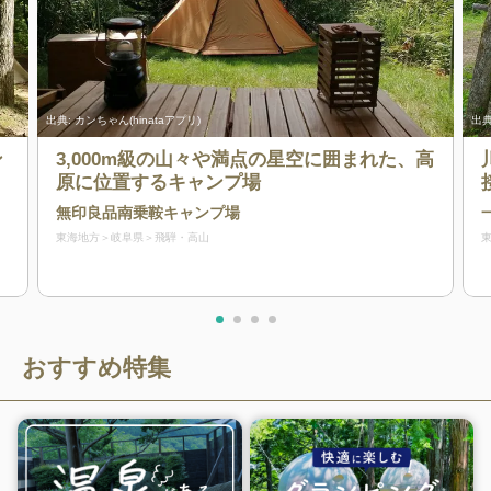
出典:
カンちゃん(hinataアプリ)
出典
ン
3,000m級の山々や満点の星空に囲まれた、高
原に位置するキャンプ場
無印良品南乗鞍キャンプ場
東海地方
岐阜県
飛騨・高山
おすすめ特集