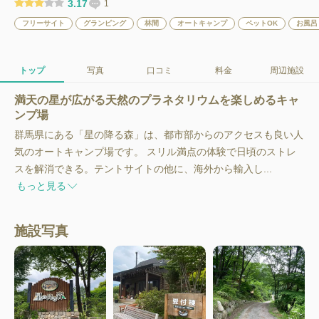
3.17
1
フリーサイト
グランピング
林間
オートキャンプ
ペットOK
お風呂
トップ
写真
口コミ
料金
周辺施設
満天の星が広がる天然のプラネタリウムを楽しめるキャ
ンプ場
群馬県にある「星の降る森」は、都市部からのアクセスも良い人
気のオートキャンプ場です。 スリル満点の体験で日頃のストレ
スを解消できる。テントサイトの他に、海外から輸入し...
もっと見る
施設写真