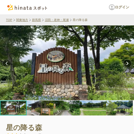
ログイン
TOP
関東地方
群馬県
沼田・老神・尾瀬
星の降る森
星の降る森