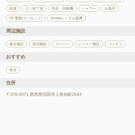
給湯
ゴミ捨て場
売店・自販機
シャワー
お風呂
AC電源(コンセント)
hinataレンタル提携
周辺施設
複合施設
宿泊施設
スーパー
レジャー施設
コンビニ
おすすめ
有名
住所
〒378-0071 群馬県沼田市上発知町2543