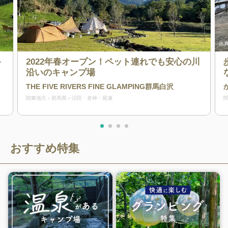
出典
キ
2022年春オープン！ペット連れでも安心の川
沿いのキャンプ場
THE FIVE RIVERS FINE GLAMPING群馬白沢
関東地方
群馬県
沼田・老神・尾瀬
おすすめ特集