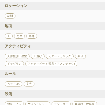
ロケーション
林間
地面
土
芝生
草地
アクティビティ
天体観測・星空
川遊び
カヌー・カヤック
釣り
ドッグラン
アクティビティ(遊具・アスレチック)
ルール
ペットOK
直火
設備
水洗トイレ
ウォシュレット
ランドリー
炊事棟・炊事場