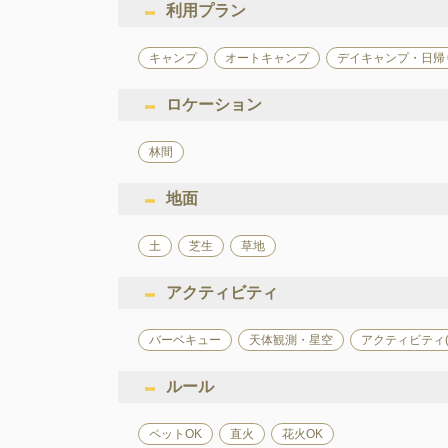
利用プラン
キャンプ
オートキャンプ
デイキャンプ・日帰
ロケーション
林間
地面
土
芝生
草地
アクティビティ
バーベキュー
天体観測・星空
アクティビティ
ルール
ペットOK
直火
花火OK