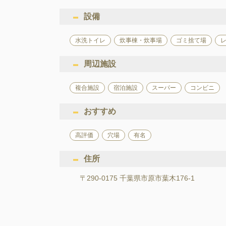
設備
水洗トイレ
炊事棟・炊事場
ゴミ捨て場
周辺施設
複合施設
宿泊施設
スーパー
コンビニ
おすすめ
高評価
穴場
有名
住所
〒290-0175 千葉県市原市葉木176-1