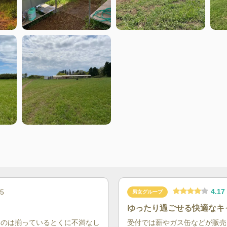
4.17
05
男女グループ
ゆったり過ごせる快適なキ
ものは揃っているとくに不満なし
受付では薪やガス缶などが販売