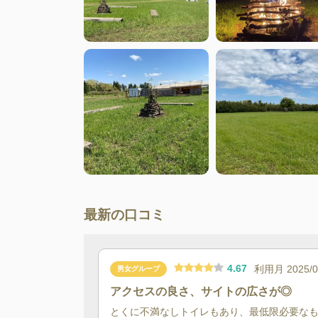
最新の口コミ
4.67
利用月
2025/
男女グループ
アクセスの良さ、サイトの広さが◎
とくに不満なしトイレもあり、最低限必要な