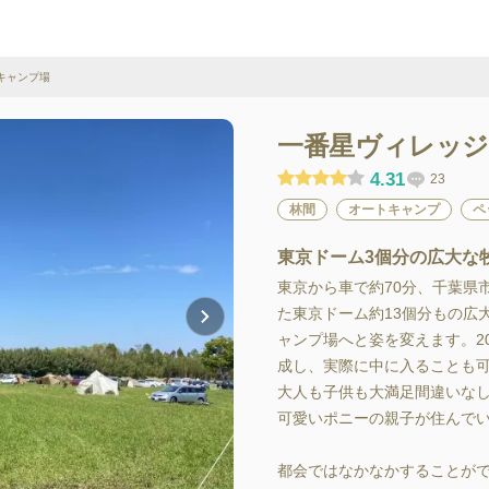
キャンプ場
一番星ヴィレッジ
4.31
23
林間
オートキャンプ
ペ
東京ドーム3個分の広大な
東京から車で約70分、千葉県
た東京ドーム約13個分もの広
ャンプ場へと姿を変えます。2
成し、実際に中に入ることも
大人も子供も大満足間違いな
可愛いポニーの親子が住んでい
都会ではなかなかすることがで