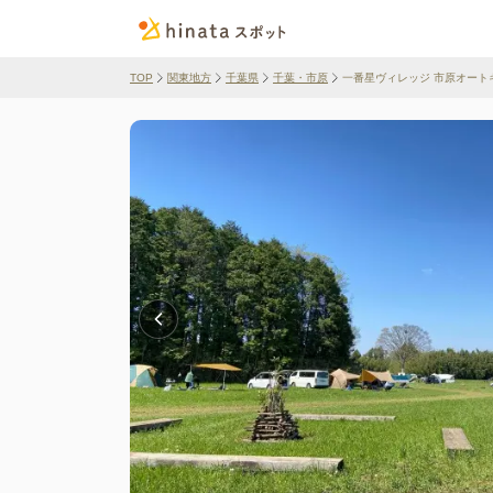
TOP
関東地方
千葉県
千葉・市原
一番星ヴィレッジ 市原オート