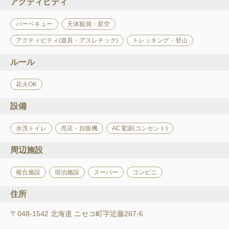
アクティビティ
バーベキュー
天体観測・星空
アクティビティ(遊具・アスレチック)
トレッキング・登山
ルール
花火OK
設備
水洗トイレ
売店・自販機
AC電源(コンセント)
周辺施設
複合施設
宿泊施設
スーパー
コンビニ
住所
〒048-1542 北海道 ニセコ町字近藤267-6