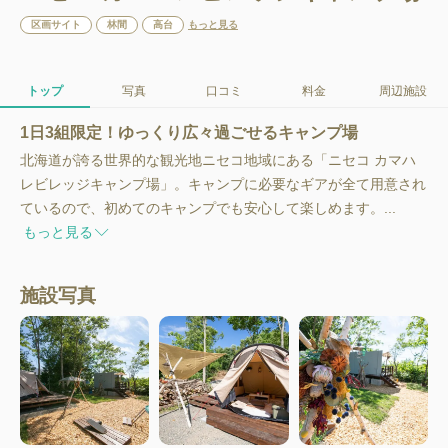
区画サイト
林間
高台
もっと見る
トップ
写真
口コミ
料金
周辺施設
1日3組限定！ゆっくり広々過ごせるキャンプ場
北海道が誇る世界的な観光地ニセコ地域にある「ニセコ カマハ
レビレッジキャンプ場」。キャンプに必要なギアが全て用意され
ているので、初めてのキャンプでも安心して楽しめます。...
もっと見る
施設写真