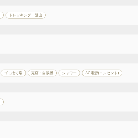
り
トレッキング・登山
ゴミ捨て場
売店・自販機
シャワー
AC電源(コンセント)
ニ