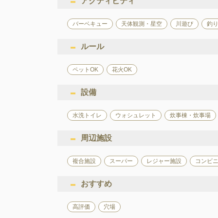
アクティビティ
バーベキュー
天体観測・星空
川遊び
釣
ルール
ペットOK
花火OK
設備
水洗トイレ
ウォシュレット
炊事棟・炊事場
周辺施設
複合施設
スーパー
レジャー施設
コンビ
おすすめ
高評価
穴場