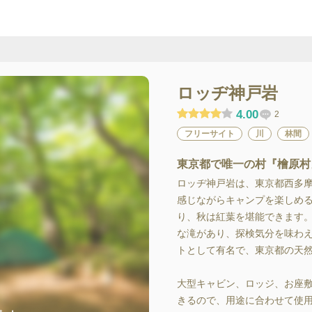
ロッヂ神戸岩
4.00
2
フリーサイト
川
林間
東京都で唯一の村『檜原村
ロッヂ神戸岩は、東京都西多
感じながらキャンプを楽しめ
り、秋は紅葉を堪能できます
な滝があり、探検気分を味わ
トとして有名で、東京都の天然
大型キャビン、ロッジ、お座
きるので、用途に合わせて使