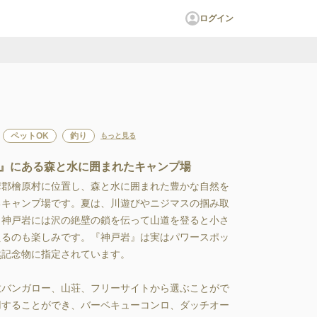
ログイン
ペットOK
釣り
もっと見る
』にある森と水に囲まれたキャンプ場
摩郡檜原村に位置し、森と水に囲まれた豊かな自然を
るキャンプ場です。夏は、川遊びやニジマスの掴み取
。神戸岩には沢の絶壁の鎖を伝って山道を登ると小さ
えるのも楽しみです。『神戸岩』は実はパワースポッ
記念物に指定されています。

敷バンガロー、山荘、フリーサイトから選ぶことがで
用することができ、バーベキューコンロ、ダッチオー