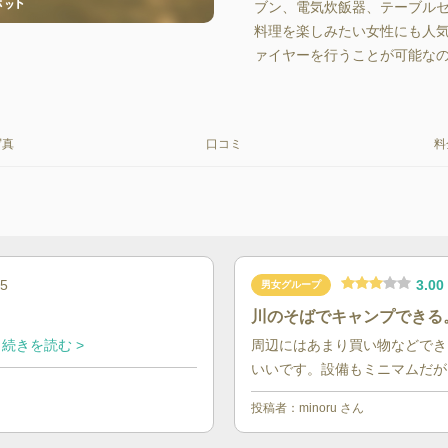
ブン、電気炊飯器、テーブル
料理を楽しみたい女性にも人
ァイヤーを行うことが可能な
写真
口コミ
料
3.00
05
男女グループ
川のそばでキャンプできる
続きを読む >
周辺にはあまり買い物などでき
いいです。設備もミニマムだが、
投稿者：
minoru
さん