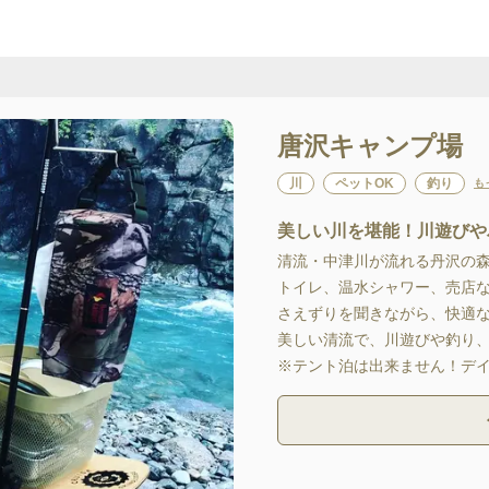
唐沢キャンプ場
川
ペットOK
釣り
も
美しい川を堪能！川遊びや
清流・中津川が流れる丹沢の
トイレ、温水シャワー、売店
さえずりを聞きながら、快適
美しい清流で、川遊びや釣り、
※テント泊は出来ません！デ