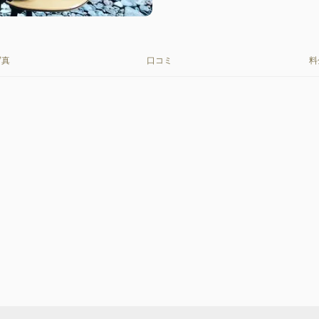
写真
口コミ
料