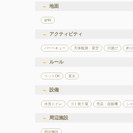
地面
砂利
アクティビティ
バーベキュー
天体観測・星空
川遊び
釣
ルール
ペットOK
直火
設備
水洗トイレ
ゴミ捨て場
売店・自販機
シ
周辺施設
宿泊施設