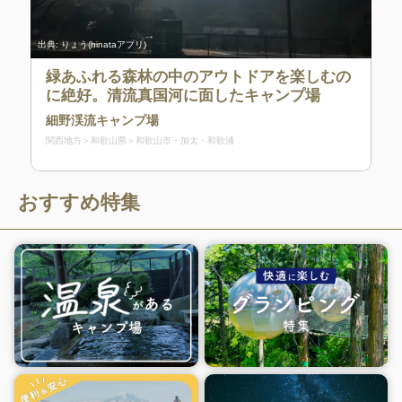
出典:
りょう(hinataアプリ)
緑あふれる森林の中のアウトドアを楽しむの
に絶好。清流真国河に面したキャンプ場
細野渓流キャンプ場
関西地方
和歌山県
和歌山市・加太・和歌浦
おすすめ特集