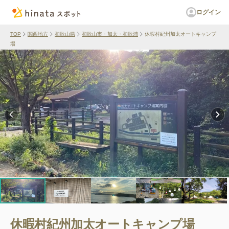
ログイン
TOP
関西地方
和歌山県
和歌山市・加太・和歌浦
休暇村紀州加太オートキャンプ
場
休暇村紀州加太オートキャンプ場