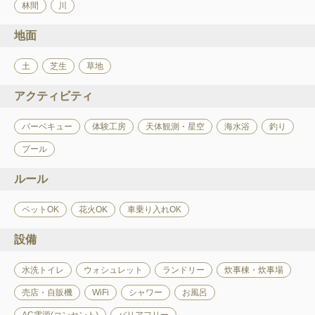
林間
川
地面
土
芝生
草地
アクティビティ
バーベキュー
体験工房
天体観測・星空
海水浴
釣り
プール
ルール
ペットOK
花火OK
車乗り入れOK
設備
水洗トイレ
ウォシュレット
ランドリー
炊事棟・炊事場
売店・自販機
WiFi
シャワー
お風呂
AC電源(コンセント)
バリアフリー