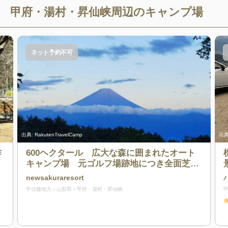
甲府・湯村・昇仙峡
周辺のキャンプ場
ネット予約不可
出典:
RakutenTravelCamp
出典
作
600ヘクタール 広大な森に囲まれたオート
キャンプ場 元ゴルフ場跡地につき全面芝生
サイト
newsakuraresort
甲信越地方
山梨県
甲府・湯村・昇仙峡