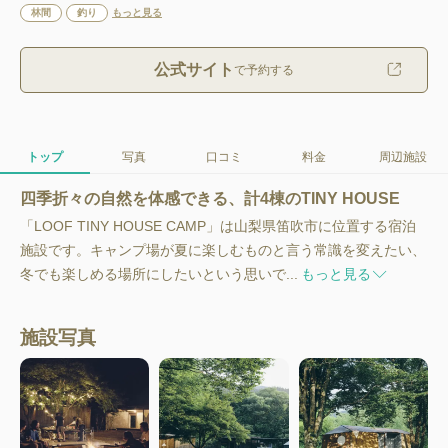
林間
釣り
もっと見る
公式サイト
で予約する
トップ
写真
口コミ
料金
周辺施設
四季折々の自然を体感できる、計4棟のTINY HOUSE
「LOOF TINY HOUSE CAMP」は山梨県笛吹市に位置する宿泊
施設です。キャンプ場が夏に楽しむものと言う常識を変えたい、
冬でも楽しめる場所にしたいという思いで...
もっと見る
施設写真