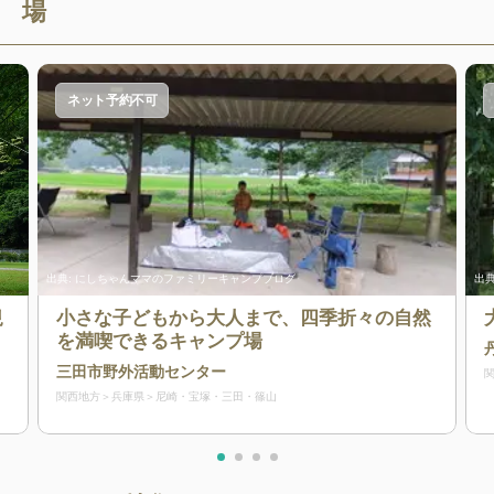
場
ネット予約不可
出典:
にしちゃんママのファミリーキャンプブログ
出典
規
小さな子どもから大人まで、四季折々の自然
を満喫できるキャンプ場
三田市野外活動センター
関西地方
兵庫県
尼崎・宝塚・三田・篠山