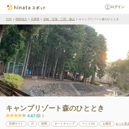
ログイン
TOP
関西地方
兵庫県
尼崎・宝塚・三田・篠山
キャンプリゾート森のひととき
キャンプリゾート森のひととき
4.67
1
区画サイト
川
林間
オートキャンプ
ペットOK
お風呂
もっと見