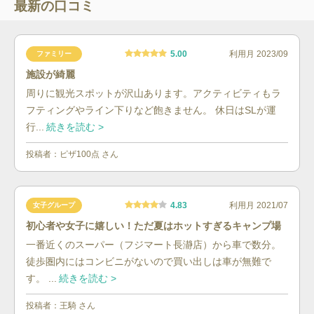
最新の口コミ
5.00
利用月
2023/09
ファミリー
施設が綺麗
周りに観光スポットが沢山あります。アクティビティもラ
フティングやライン下りなど飽きません。 休日はSLが運
行...
続きを読む >
投稿者：
ピザ100点
さん
4.83
利用月
2021/07
女子グループ
初心者や女子に嬉しい！ただ夏はホットすぎるキャンプ場
一番近くのスーパー（フジマート長瀞店）から車で数分。
徒歩圏内にはコンビニがないので買い出しは車が無難で
す。 ...
続きを読む >
投稿者：
王騎
さん