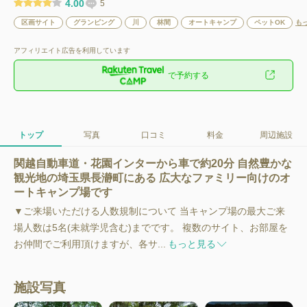
4.00
5
区画サイト
グランピング
川
林間
オートキャンプ
ペットOK
も
アフィリエイト広告を利用しています
で予約する
トップ
写真
口コミ
料金
周辺施設
関越自動車道・花園インターから車で約20分 自然豊かな
観光地の埼玉県長瀞町にある 広大なファミリー向けのオ
ートキャンプ場です
▼ご来場いただける人数規制について 当キャンプ場の最大ご来
場人数は5名(未就学児含む)までです。 複数のサイト、お部屋を
お仲間でご利用頂けますが、各サ...
もっと見る
施設写真