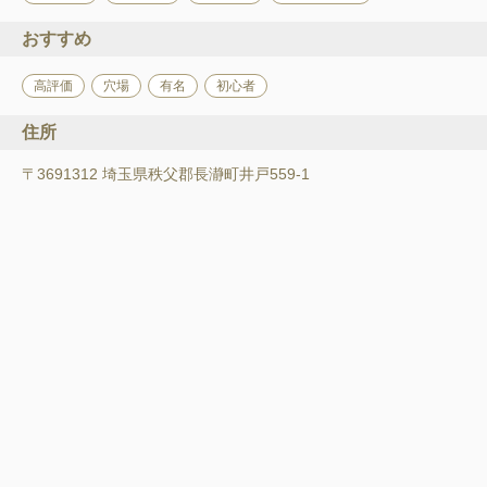
おすすめ
高評価
穴場
有名
初心者
住所
〒3691312 埼玉県秩父郡長瀞町井戸559-1