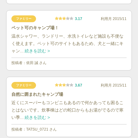
3.17
利用月
2015/11
ファミリー
ペット可のキャンプ場！
温水シャワー、ランドリー、水洗トイレなど施設も不便な
く使えます。ペット可のサイトもあるため、犬と一緒にキ
ャン...
続きを読む >
投稿者：
依田 誠
さん
3.67
利用月
2015/11
ファミリー
自然に囲まれたキャンプ場
近くにスーパーもコンビニもあるので何かあっても困るこ
とはないです。炊事棟はどの蛇口からもお湯がでるので寒
い季...
続きを読む >
投稿者：
TATSU_0721
さん