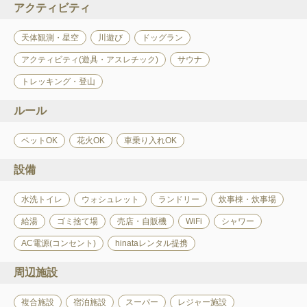
アクティビティ
天体観測・星空
川遊び
ドッグラン
アクティビティ(遊具・アスレチック)
サウナ
トレッキング・登山
ルール
ペットOK
花火OK
車乗り入れOK
設備
水洗トイレ
ウォシュレット
ランドリー
炊事棟・炊事場
給湯
ゴミ捨て場
売店・自販機
WiFi
シャワー
AC電源(コンセント)
hinataレンタル提携
周辺施設
複合施設
宿泊施設
スーパー
レジャー施設