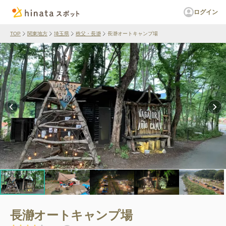
ログイン
TOP
関東地方
埼玉県
秩父・長瀞
長瀞オートキャンプ場
長瀞オートキャンプ場