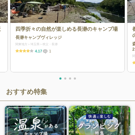
近
四季折々の自然が楽しめる長瀞のキャンプ場
長瀞キャンプヴィレッジ
関東地方
埼玉県
秩父・長瀞
4.17
1
おすすめ特集