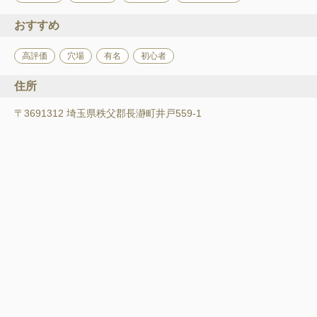
おすすめ
高評価
穴場
有名
初心者
住所
〒3691312 埼玉県秩父郡長瀞町井戸559-1