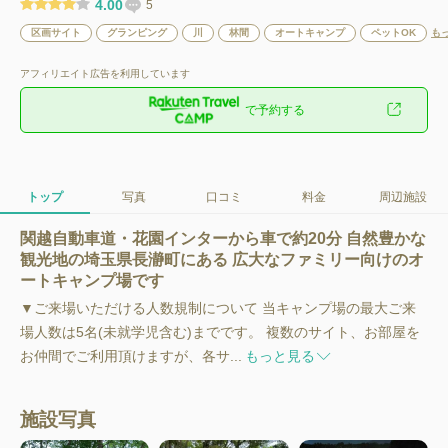
4.00
5
区画サイト
グランピング
川
林間
オートキャンプ
ペットOK
も
アフィリエイト広告を利用しています
で予約する
トップ
写真
口コミ
料金
周辺施設
関越自動車道・花園インターから車で約20分 自然豊かな
観光地の埼玉県長瀞町にある 広大なファミリー向けのオ
ートキャンプ場です
▼ご来場いただける人数規制について 当キャンプ場の最大ご来
場人数は5名(未就学児含む)までです。 複数のサイト、お部屋を
お仲間でご利用頂けますが、各サ...
もっと見る
施設写真