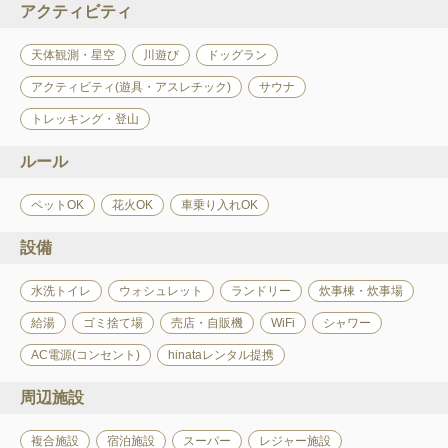
アクティビティ
天体観測・星空
川遊び
ドッグラン
アクティビティ(遊具・アスレチック)
サウナ
トレッキング・登山
ルール
ペットOK
花火OK
車乗り入れOK
設備
水洗トイレ
ウォシュレット
ランドリー
炊事棟・炊事場
給湯
ゴミ捨て場
売店・自販機
WiFi
シャワー
AC電源(コンセント)
hinataレンタル提携
周辺施設
複合施設
宿泊施設
スーパー
レジャー施設