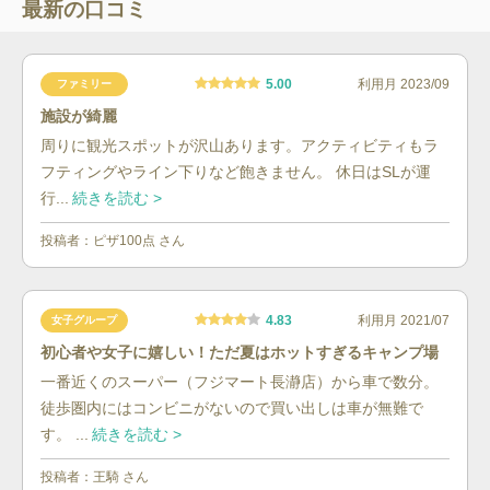
最新の口コミ
5.00
利用月
2023/09
ファミリー
施設が綺麗
周りに観光スポットが沢山あります。アクティビティもラ
フティングやライン下りなど飽きません。 休日はSLが運
行...
続きを読む >
投稿者：
ピザ100点
さん
4.83
利用月
2021/07
女子グループ
初心者や女子に嬉しい！ただ夏はホットすぎるキャンプ場
一番近くのスーパー（フジマート長瀞店）から車で数分。
徒歩圏内にはコンビニがないので買い出しは車が無難で
す。 ...
続きを読む >
投稿者：
王騎
さん