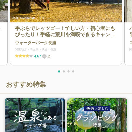
出典:
olive(hinataアプリ)
を
手ぶらでレッツゴー！忙しい方・初心者にも
ぴったり！手軽に荒川を満喫できるキャンプ
場！
ウォーターパーク長瀞
関東地方
埼玉県
秩父・長瀞
4.67
2
おすすめ特集