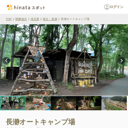
ログイン
TOP
関東地方
埼玉県
秩父・長瀞
長瀞オートキャンプ場
長瀞オートキャンプ場