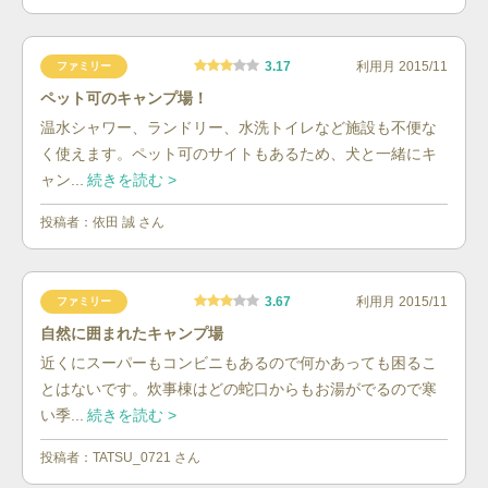
3.17
利用月
2015/11
ファミリー
ペット可のキャンプ場！
温水シャワー、ランドリー、水洗トイレなど施設も不便な
く使えます。ペット可のサイトもあるため、犬と一緒にキ
ャン...
続きを読む >
投稿者：
依田 誠
さん
3.67
利用月
2015/11
ファミリー
自然に囲まれたキャンプ場
近くにスーパーもコンビニもあるので何かあっても困るこ
とはないです。炊事棟はどの蛇口からもお湯がでるので寒
い季...
続きを読む >
投稿者：
TATSU_0721
さん