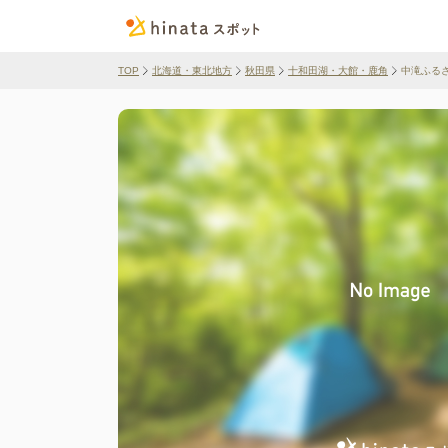
TOP
北海道・東北地方
秋田県
十和田湖・大館・鹿角
中滝ふる