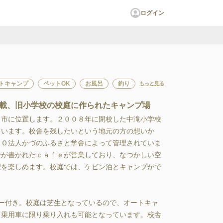
ログイン
トキャンプ
ペットOK
お風呂
釣り
もっと見る
載、旧小学校の校庭に作られたキャンプ場
角市に位置します。２００８年に閉校した中滝小学校
ています。校舎を残したいという地元の方の想いか
ＰＯ法人かづのふるさと学舎によって管理されていま
ーが書かれたｃａｆｅが営業しており、なつかしい空
理を楽しめます。校庭では、ケビン泊とキャンプがで
ー付き。校庭は芝生となっているので、オートキャ
。乗用車に限り乗り入れも可能となっています。校舎