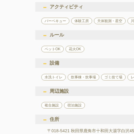
アクティビティ
バーベキュー
体験工房
天体観測・星空
ルール
ペットOK
花火OK
設備
水洗トイレ
炊事棟・炊事場
ゴミ捨て場
周辺施設
複合施設
宿泊施設
住所
〒018-5421 秋田県鹿角市十和田大湯字白沢45