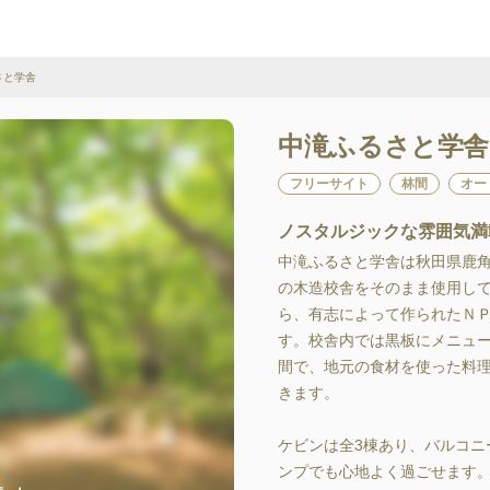
さと学舎
中滝ふるさと学舎
フリーサイト
林間
オー
ノスタルジックな雰囲気満
中滝ふるさと学舎は秋田県鹿
の木造校舎をそのまま使用し
ら、有志によって作られたＮ
す。校舎内では黒板にメニュ
間で、地元の食材を使った料
きます。

ケビンは全3棟あり、バルコニ
ンプでも心地よく過ごせます