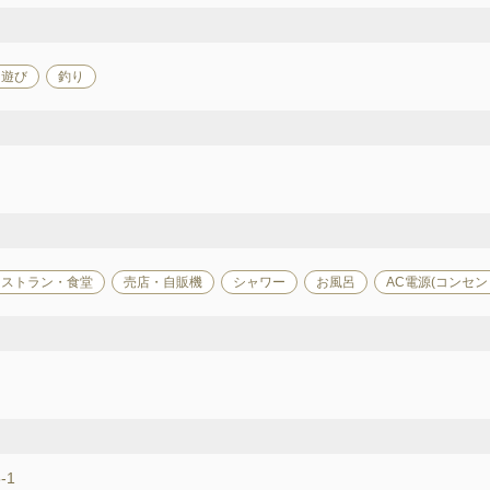
川遊び
釣り
レストラン・食堂
売店・自販機
シャワー
お風呂
AC電源(コンセン
-1