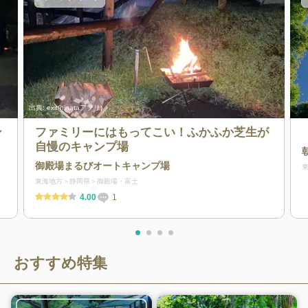
出典:
exit(hinataアプリ)
ン
ファミリーにはもってこい！ふかふか芝生が
自慢のキャンプ場
御殿場まるびオートキャンプ場
東海地方
静岡県
御殿場・富士
4.00
1
おすすめ特集