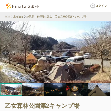
ログイン
TOP
東海地方
静岡県
御殿場・富士
乙女森林公園第2キャンプ場
乙女森林公園第2キャンプ場