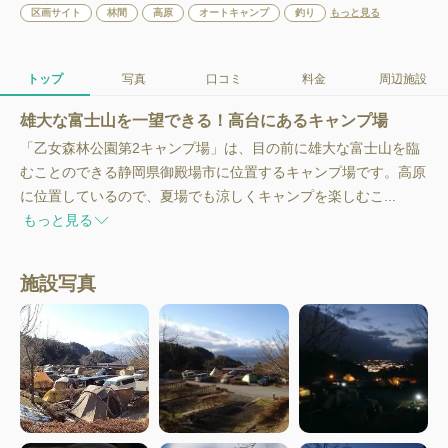
区画サイト
林間
高原
オートキャンプ
釣り
もっと見る
トップ
写真
口コミ
料金
周辺施設
雄大な富士山を一望できる！高台にあるキャンプ場
「乙女森林公園第2キャンプ場」は、目の前に雄大な富士山を臨
むことのできる静岡県御殿場市に位置するキャンプ場です。高原
に位置しているので、夏場でも涼しくキャンプを楽しむこ...
もっと見る
施設写真