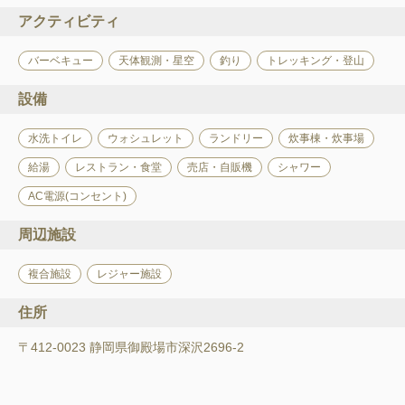
アクティビティ
バーベキュー
天体観測・星空
釣り
トレッキング・登山
設備
水洗トイレ
ウォシュレット
ランドリー
炊事棟・炊事場
給湯
レストラン・食堂
売店・自販機
シャワー
AC電源(コンセント)
周辺施設
複合施設
レジャー施設
住所
〒412-0023 静岡県御殿場市深沢2696-2