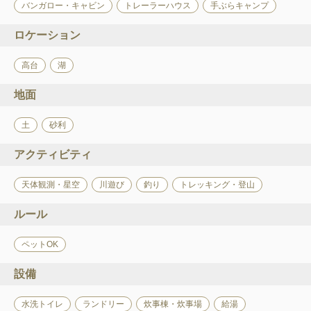
バンガロー・キャビン
トレーラーハウス
手ぶらキャンプ
ロケーション
高台
湖
地面
土
砂利
アクティビティ
天体観測・星空
川遊び
釣り
トレッキング・登山
ルール
ペットOK
設備
水洗トイレ
ランドリー
炊事棟・炊事場
給湯