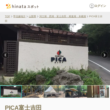
ログイン
TOP
甲信越地方
山梨県
河口湖・西湖・富士吉田・精進湖・本栖湖
PICA富士吉
田
PICA富士吉田