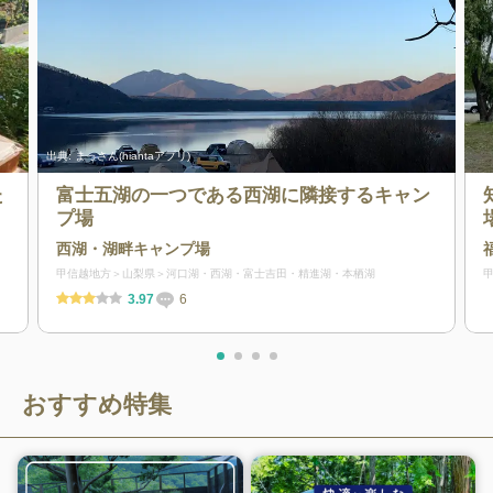
出典:
まっさん(hiantaアプリ)
た
富士五湖の一つである西湖に隣接するキャン
プ場
西湖・湖畔キャンプ場
甲信越地方
山梨県
河口湖・西湖・富士吉田・精進湖・本栖湖
3.97
6
おすすめ特集