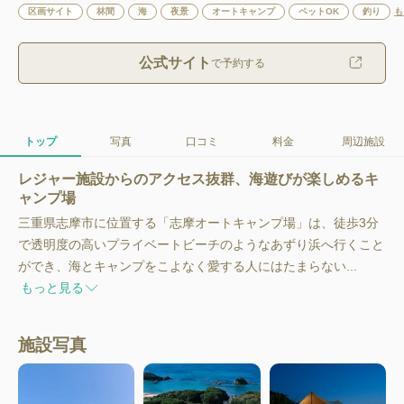
区画サイト
林間
海
夜景
オートキャンプ
ペットOK
釣り
も
公式サイト
で予約する
トップ
写真
口コミ
料金
周辺施設
レジャー施設からのアクセス抜群、海遊びが楽しめるキ
ャンプ場
三重県志摩市に位置する「志摩オートキャンプ場」は、徒歩3分
で透明度の高いプライベートビーチのようなあずり浜へ行くこと
ができ、海とキャンプをこよなく愛する人にはたまらない...
もっと見る
施設写真