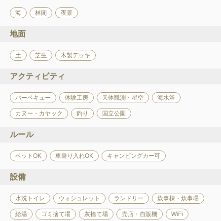
海
林間
夜景
地面
土
芝生
木製デッキ
アクティビティ
バーベキュー
体験工房
天体観測・星空
海水浴
カヌー・カヤック
釣り
国立公園
ルール
ペットOK
車乗り入れOK
キャンピングカー可
設備
水洗トイレ
ウォシュレット
ランドリー
炊事棟・炊事場
給湯
ゴミ捨て場
灰捨て場
売店・自販機
WiFi