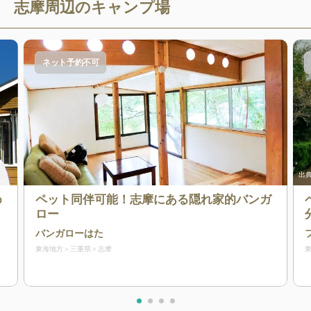
志摩
周辺のキャンプ場
ネット予約不可
出典
め
ペット同伴可能！志摩にある隠れ家的バンガ
ロー
バンガローはた
東海地方
三重県
志摩