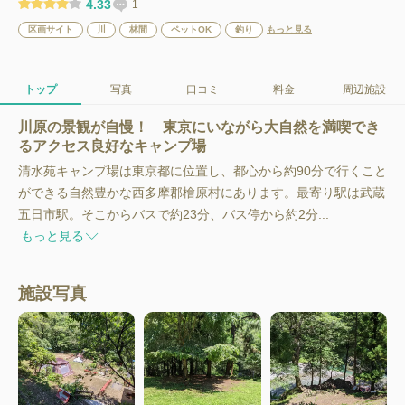
4.33
1
区画サイト
川
林間
ペットOK
釣り
もっと見る
トップ
写真
口コミ
料金
周辺施設
川原の景観が自慢！ 東京にいながら大自然を満喫でき
るアクセス良好なキャンプ場
清水苑キャンプ場は東京都に位置し、都心から約90分で行くこと
ができる自然豊かな西多摩郡檜原村にあります。最寄り駅は武蔵
五日市駅。そこからバスで約23分、バス停から約2分...
もっと見る
施設写真