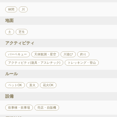
林間
川
地面
土
芝生
アクティビティ
バーベキュー
天体観測・星空
川遊び
釣り
アクティビティ(遊具・アスレチック)
トレッキング・登山
ルール
ペットOK
直火
花火OK
設備
炊事棟・炊事場
売店・自販機