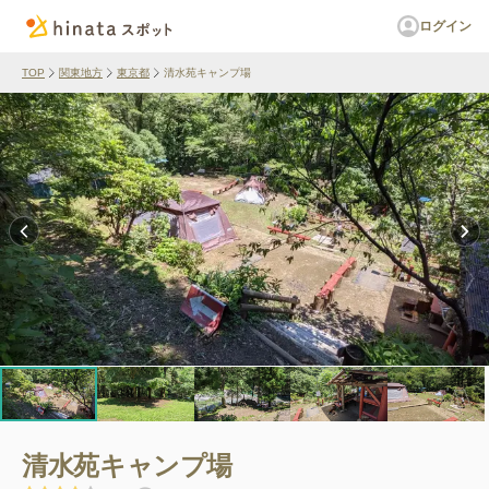
ログイン
TOP
関東地方
東京都
清水苑キャンプ場
清水苑キャンプ場