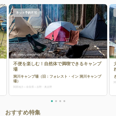
ネット予約不可
出典:
matsu.camp(hinataアプリ)
出典
不便を楽しむ！自然体で満喫できるキャンプ
場
洞川キャンプ場（旧：フォレスト・イン 洞川キャンプ
場）
関西地方
奈良県
吉野・奥吉野
おすすめ特集