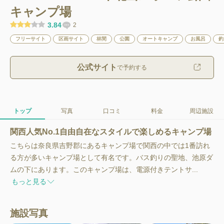
キャンプ場
3.84
2
フリーサイト
区画サイト
林間
公園
オートキャンプ
お風呂
釣
公式サイト
で予約する
トップ
写真
口コミ
料金
周辺施設
関西人気No.1自由自在なスタイルで楽しめるキャンプ場
こちらは奈良県吉野郡にあるキャンプ場で関西の中では1番訪れ
る方が多いキャンプ場として有名です。バス釣りの聖地、池原ダ
ムの下にあります。このキャンプ場は、電源付きテントサ...
もっと見る
施設写真