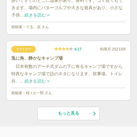
歩いてすぐのとこに温泉があり、便利です。ゴミ捨てもで
きます。場内にパターゴルフや大きな遊具があり、小さな
子供...
続きを読む >
投稿者：
てる。吉
さん
4.17
利用月
2021/08
ファミリー
兎に角、静かなキャンプ場
日本有数のアーチ式ダムの下に有るキャンプ場ですから
特異なキャンプ場で話のネタになります。炊事場、トイレ
共、...
続きを読む >
投稿者：
桜ｔo 一郎
さん
もっと見る