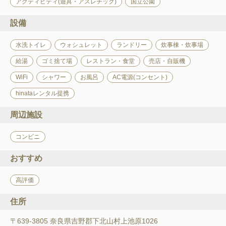
アクティビティ(遊具・アスレチック)
国立公園
設備
水洗トイレ
ウォシュレット
ランドリー
炊事棟・炊事場
給湯
ゴミ捨て場
レストラン・食堂
売店・自販機
WiFi
シャワー
お風呂
AC電源(コンセント)
hinataレンタル提携
周辺施設
コンビニ
おすすめ
高評価
住所
〒639-3805 奈良県吉野郡下北山村上池原1026