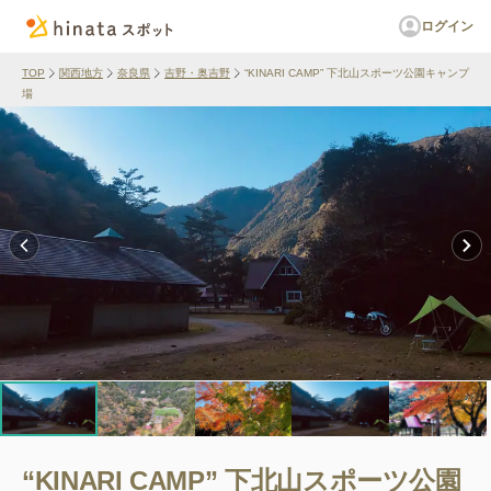
ログイン
TOP
関西地方
奈良県
吉野・奥吉野
“KINARI CAMP” 下北山スポーツ公園キャンプ
場
“KINARI CAMP” 下北山スポーツ公園