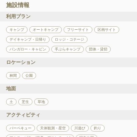
施設情報
利用プラン
キャンプ
オートキャンプ
フリーサイト
区画サイト
デイキャンプ・日帰り
ロッジ・コテージ
バンガロー・キャビン
手ぶらキャンプ
団体・貸切
ロケーション
林間
公園
地面
土
芝生
草地
アクティビティ
バーベキュー
天体観測・星空
川遊び
釣り