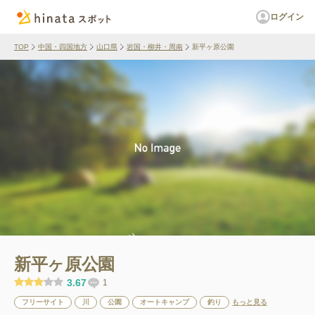
ログイン
TOP
中国・四国地方
山口県
岩国・柳井・周南
新平ヶ原公園
新平ヶ原公園
3.67
1
フリーサイト
川
公園
オートキャンプ
釣り
もっと見る