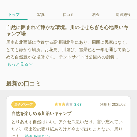
トップ
写真
口コミ
料金
周辺施設
自然に囲まれて静かな環境。川のせせらぎも心地良いキ
ャンプ場
周南市北西部に位置する高瀬湖北岸にあり、周囲に民家はなく、
とても静かな場所。お花見、川遊び、雪景色と一年を通して楽し
める自然豊かな場所です。 テントサイトは公園内の舗装...
もっと見る
最新の口コミ
3.67
利用月
2025/02
男子グループ
自然を楽しめる川沿いキャンプ
とりあえず自然はいい。アクセス悪いだけ。言い忘れてい
たが、熊出没の張り紙あるけど今まで出たことない。周り
に人...
続きを読む >