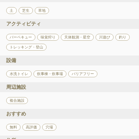
土
芝生
草地
アクティビティ
バーベキュー
味覚狩り
天体観測・星空
川遊び
釣り
トレッキング・登山
設備
水洗トイレ
炊事棟・炊事場
バリアフリー
周辺施設
複合施設
おすすめ
無料
高評価
穴場