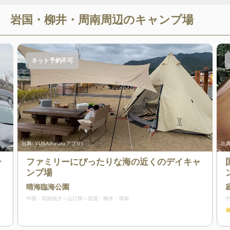
岩国・柳井・周南
周辺のキャンプ場
ネット予約不可
出典:
YUSA(hinataアプリ)
出典
ー
ファミリーにぴったりな海の近くのデイキャ
ンプ場
晴海臨海公園
中国・四国地方
山口県
岩国・柳井・周南