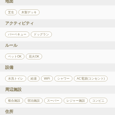
地面
芝生
木製デッキ
アクティビティ
バーベキュー
ドッグラン
ルール
ペットOK
花火OK
設備
水洗トイレ
給湯
WiFi
シャワー
AC電源(コンセント)
周辺施設
複合施設
宿泊施設
スーパー
レジャー施設
コンビニ
住所