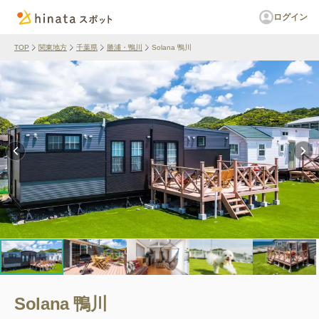
ログイン
TOP
関東地方
千葉県
勝浦・鴨川
Solana 鴨川
Solana 鴨川