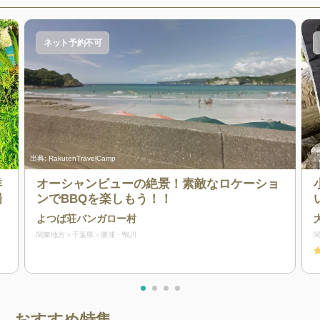
ネット予約不可
出典:
RakutenTravelCamp
洋
オーシャンビューの絶景！素敵なロケーショ
場
ンでBBQを楽しもう！！
よつば荘バンガロー村
関東地方
千葉県
勝浦・鴨川
おすすめ特集