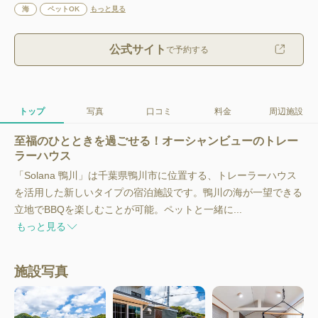
海
ペットOK
もっと見る
公式サイト
で予約する
トップ
写真
口コミ
料金
周辺施設
至福のひとときを過ごせる！オーシャンビューのトレー
ラーハウス
「Solana 鴨川」は千葉県鴨川市に位置する、トレーラーハウス
を活用した新しいタイプの宿泊施設です。鴨川の海が一望できる
立地でBBQを楽しむことが可能。ペットと一緒に...
もっと見る
施設写真