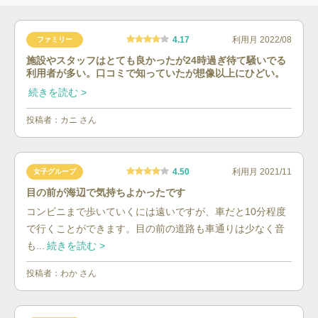
4.17
利用月
2022/08
ファミリー
施設やスタッフはとても良かったが24時過ぎ待て騒いでる
利用者が多い。口コミで知っていたが想像以上にひどい。
続きを読む >
投稿者：
カニ
さん
4.50
利用月
2021/11
女子グループ
目の前が海辺で気持ちよかったです
コンビニまで歩いていくには遠いですが、車だと10分程度
で行くことができます。目の前の道路も車通りは少なく音
も...
続きを読む >
投稿者：
わか
さん