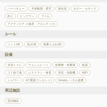
バーベキュー
天体観測・星空
海水浴
カヌー・カヤック
釣り
ドッグラン
プール
アクティビティ(遊具・アスレチック)
ルール
ペットOK
花火OK
車乗り入れOK
設備
水洗トイレ
ウォシュレット
炊事棟・炊事場
給湯
ゴミ捨て場
レストラン・食堂
売店・自販機
WiFi
シャワー
AC電源(コンセント)
hinataレンタル提携
周辺施設
宿泊施設