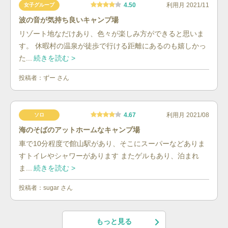
4.50
利用月
2021/11
女子グループ
波の音が気持ち良いキャンプ場
リゾート地なだけあり、色々が楽しみ方ができると思いま
す。 休暇村の温泉が徒歩で行ける距離にあるのも嬉しかっ
た...
続きを読む >
投稿者：
ずー
さん
4.67
利用月
2021/08
ソロ
海のそばのアットホームなキャンプ場
車で10分程度で館山駅があり、そこにスーパーなどありま
すトイレやシャワーがあります またゲルもあり、泊まれ
ま...
続きを読む >
投稿者：
sugar
さん
もっと見る