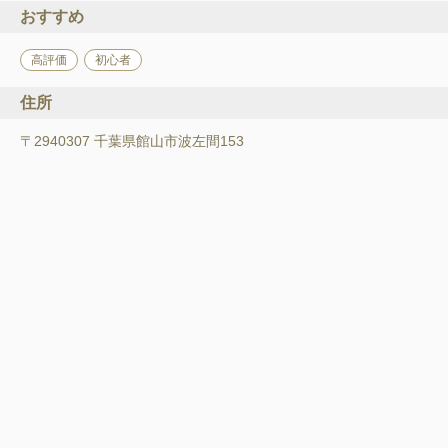
おすすめ
高評価
初心者
住所
〒2940307 千葉県館山市波左間153