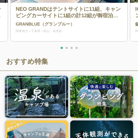
ン
NEO GRANDはテントサイトに11組、キャン
ど
ピングカーサイトに1組の計12組が御宿泊頂
！
ける施設です。都会の喧騒を忘れ、日々の疲
GRANBLUE（グランブルー）
れを癒す最高のスポット!贅沢な癒しと安らぎ
関東地方
千葉県
館山・南房総
を感じられ、ゆったりとお過ごし頂けます。
全てオーシャンブルーがコンセプトとなりま
す。ファミリー、カップル、女子会、会社の
仲間の旅行など最適です。
おすすめ特集