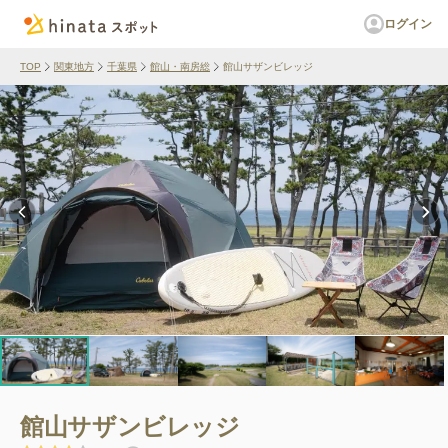
ログイン
TOP
関東地方
千葉県
館山・南房総
館山サザンビレッジ
館山サザンビレッジ