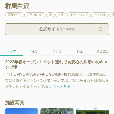
群馬白沢
区画サイト
グランピング
川
林間
オートキャンプ
ペットOK
公式サイト
で予約する
トップ
写真
口コミ
料金
周辺施設
2022年春オープン！ペット連れでも安心の川沿いのキャ
ンプ場
「THE FIVE RIVERS FINE GLAMPING群馬白沢」は群馬県沼田
市に位置するグランピング&キャンプ場。“川に囲まれた緑溢れる
グランピング＆キャンプ場”...
もっと見る
施設写真