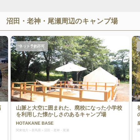
沼田・老神・尾瀬
周辺のキャンプ場
ネット予約不可
出典:
HOTAKANE BASE
出典
幅
山脈と大空に囲まれた、廃校になった小学校
を利用した懐かしさのあるキャンプ場
HOTAKANE BASE
関東地方
群馬県
沼田・老神・尾瀬