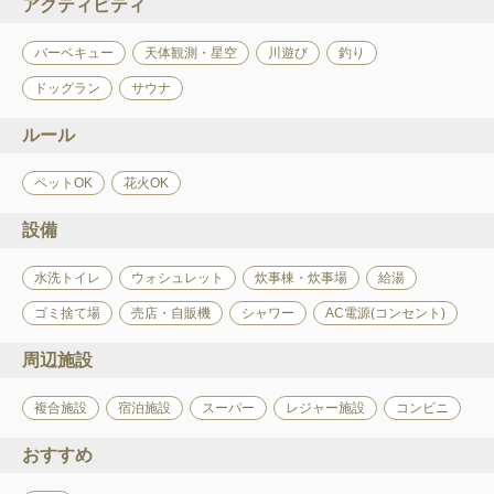
アクティビティ
バーベキュー
天体観測・星空
川遊び
釣り
ドッグラン
サウナ
ルール
ペットOK
花火OK
設備
水洗トイレ
ウォシュレット
炊事棟・炊事場
給湯
ゴミ捨て場
売店・自販機
シャワー
AC電源(コンセント)
周辺施設
複合施設
宿泊施設
スーパー
レジャー施設
コンビニ
おすすめ