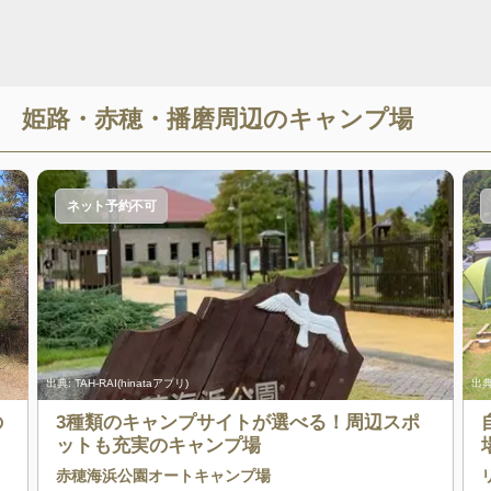
姫路・赤穂・播磨
周辺のキャンプ場
ネット予約不可
出典:
TAH-RAI(hinataアプリ)
出典
の
3種類のキャンプサイトが選べる！周辺スポ
ットも充実のキャンプ場
赤穂海浜公園オートキャンプ場