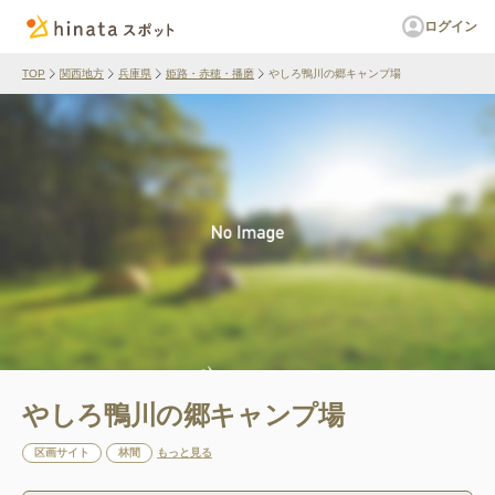
ログイン
TOP
関西地方
兵庫県
姫路・赤穂・播磨
やしろ鴨川の郷キャンプ場
やしろ鴨川の郷キャンプ場
区画サイト
林間
もっと見る