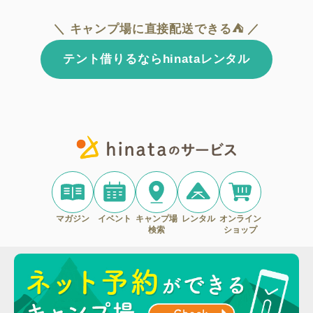
＼ キャンプ場に直接配送できる⛺ ／
テント借りるならhinataレンタル
マガジン
イベント
キャンプ場
レンタル
オンライン
検索
ショップ