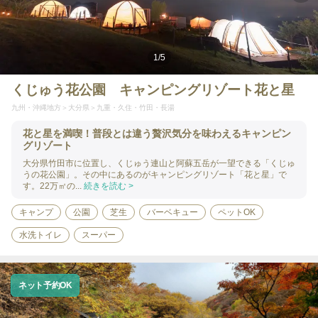
1
/
5
くじゅう花公園 キャンピングリゾート花と星
九州・沖縄地方
大分県
九重・久住・竹田・長湯
花と星を満喫！普段とは違う贅沢気分を味わえるキャンピン
グリゾート
大分県竹田市に位置し、くじゅう連山と阿蘇五岳が一望できる「くじゅ
うの花公園」。その中にあるのがキャンピングリゾート「花と星」で
す。22万㎡の...
続きを読む >
キャンプ
公園
芝生
バーベキュー
ペットOK
水洗トイレ
スーパー
ネット予約OK