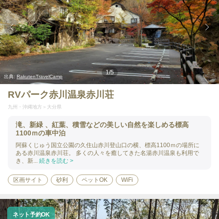
1
/
5
出典:
RakutenTravelCamp
RVパーク赤川温泉赤川荘
九州・沖縄地方
大分県
滝、新緑 、紅葉、積雪などの美しい自然を楽しめる標高
1100ｍの車中泊
阿蘇くじゅう国立公園の久住山赤川登山口の横、標高1100ｍの場所に
ある赤川温泉赤川荘。 多くの人々を癒してきた名湯赤川温泉も利用で
き、新...
続きを読む >
区画サイト
砂利
ペットOK
WiFi
ネット予約OK