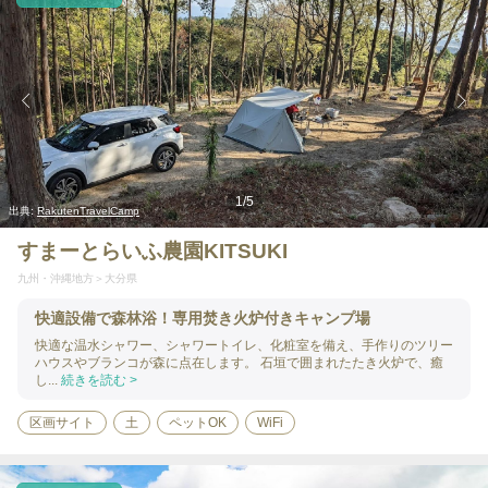
1
/
5
出典:
RakutenTravelCamp
すまーとらいふ農園KITSUKI
九州・沖縄地方
大分県
快適設備で森林浴！専用焚き火炉付きキャンプ場
快適な温水シャワー、シャワートイレ、化粧室を備え、手作りのツリー
ハウスやブランコが森に点在します。 石垣で囲まれたたき火炉で、癒
し...
続きを読む >
区画サイト
土
ペットOK
WiFi