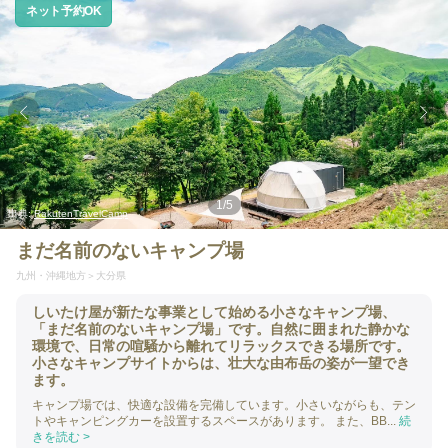
ネット予約OK
1
/
5
出典:
RakutenTravelCamp
まだ名前のないキャンプ場
九州・沖縄地方
大分県
しいたけ屋が新たな事業として始める小さなキャンプ場、
「まだ名前のないキャンプ場」です。自然に囲まれた静かな
環境で、日常の喧騒から離れてリラックスできる場所です。
小さなキャンプサイトからは、壮大な由布岳の姿が一望でき
ます。
キャンプ場では、快適な設備を完備しています。小さいながらも、テン
トやキャンピングカーを設置するスペースがあります。 また、BB...
続
きを読む >