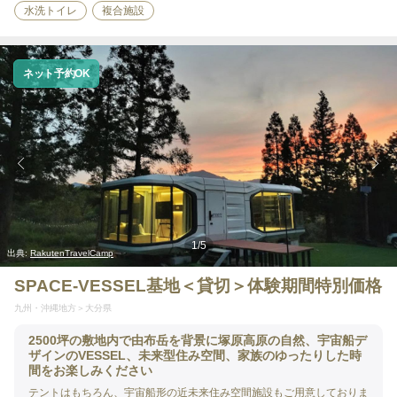
水洗トイレ
複合施設
ネット予約OK
1
/
5
出典:
RakutenTravelCamp
SPACE-VESSEL基地＜貸切＞体験期間特別価格
九州・沖縄地方
大分県
2500坪の敷地内で由布岳を背景に塚原高原の自然、宇宙船デ
ザインのVESSEL、未来型住み空間、家族のゆったりした時
間をお楽しみください
テントはもちろん、宇宙船形の近未来住み空間施設もご用意しておりま