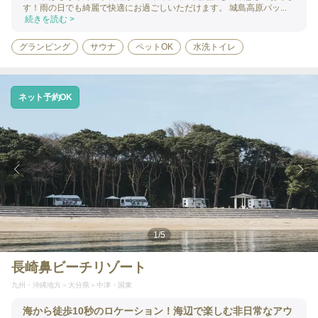
す！雨の日でも綺麗で快適にお過ごしいただけます。 城島高原パッ...
続きを読む >
グランピング
サウナ
ペットOK
水洗トイレ
ネット予約OK
1
/
5
長崎鼻ビーチリゾート
九州・沖縄地方
大分県
中津・国東
海から徒歩10秒のロケーション！海辺で楽しむ非日常なアウ