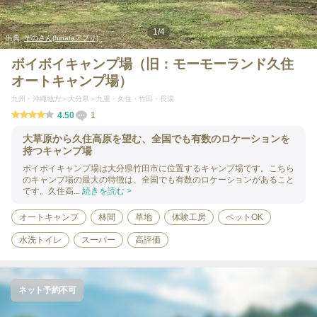
1
/
4
出典:
ぞのさん(hinataアプリ)
ボイボイキャンプ場（旧：モーモーランド久住
オートキャンプ場）
九州・沖縄地方
大分県
九重・久住・竹田・長湯
4.50
1
大草原から久住高原を望む、全国でも有数のロケーションを
持つキャンプ場
ボイボイキャンプ場は大分県竹田市に位置するキャンプ場です。こちら
のキャンプ場の最大の特徴は、全国でも有数のロケーションがあること
です。久住高...
続きを読む >
オートキャンプ
林間
草地
体験工房
ペットOK
水洗トイレ
スーパー
高評価
ネット予約不可