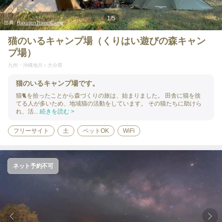
1
/
5
出典:
RakutenTravelCamp
猫のいるキャンプ場（くりはい遊びの森キャン
プ場）
九州・沖縄地方
大分県
猫のいるキャンプ場です。
猫🐈を拾ったことから森づくりの旅は、始まりました。 田舎に猫を捨
てる人が多いため、地域猫の活動をしています。 その猫たちに助けら
れ、活...
続きを読む >
フリーサイト
土
ペットOK
WiFi
ネット予約不可