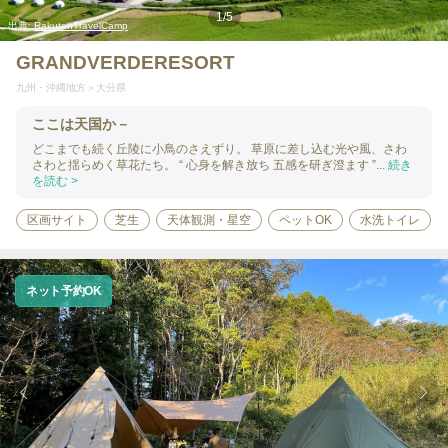
1
/
5
出典:
RakutenTravelCamp
GRANDVERDERESORT
九州・沖縄地方
大分県
ここは天国か－
どこまでも続く丘陵に小鳥のさえずり。 草原に差し込む光や風、さわ
さわと揺らめく草花たち。 “ 心身を解き放ち 五感を研ぎ澄ます ”...
続き
を読む >
区画サイト
芝生
天体観測・星空
ペットOK
水洗トイレ
ネット予約OK