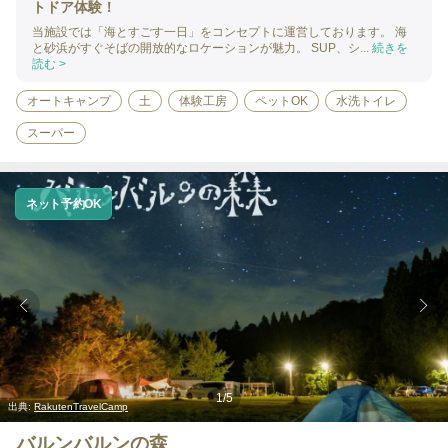
トドア体験！
当施設では「海とすごす一日」をコンセプトに運営しております。 海
と砂浜がすぐそばの開放的なロケーションが魅力。 SUP、シ...
続きを
読む >
オートキャンプ
土
体験工房
ペットOK
水洗トイレ
スーパー
ネット予約OK
1
/
5
出典:
RakutenTravelCamp
バルンバルンの森