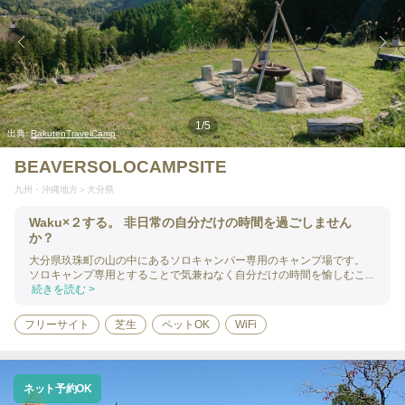
1
/
5
出典:
RakutenTravelCamp
BEAVERSOLOCAMPSITE
九州・沖縄地方
大分県
Waku×２する。 非日常の自分だけの時間を過ごしません
か？
大分県玖珠町の山の中にあるソロキャンパー専用のキャンプ場です。
ソロキャンプ専用とすることで気兼ねなく自分だけの時間を愉しむこ...
続きを読む >
フリーサイト
芝生
ペットOK
WiFi
ネット予約OK