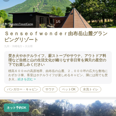
1
/
5
出典:
RakutenTravelCamp
Ｓｅｎｓｅｏｆｗｏｎｄｅｒ由布岳山麓グラン
ピングリゾート
九州・沖縄地方
大分県
焚き火やホテルライフ、薪ストーブやサウナ、アウトドア料
理など自然と山の生活文化が織りなす非日常を満天の星空の
下でお楽しみください
標高６００ｍの高原地帯、由布岳の山麓、２，０００坪の広大な敷地に
わずか２棟、客室はホテルライフが楽しめるキャビン、隣には雨でも焚
き火...
続きを読む >
バンガロー・キャビン
サウナ
ペットOK
水洗トイレ
ネット予約OK