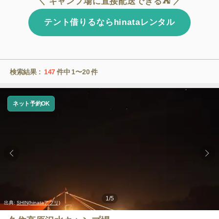
＼ キャンプ場に直接配送できる⛺ ／
テント借りるならhinataレンタル
検索結果 :
147
件中
1〜20
件
ネット予約OK
1
/
5
出典:
SHIN(hinataアプリ)