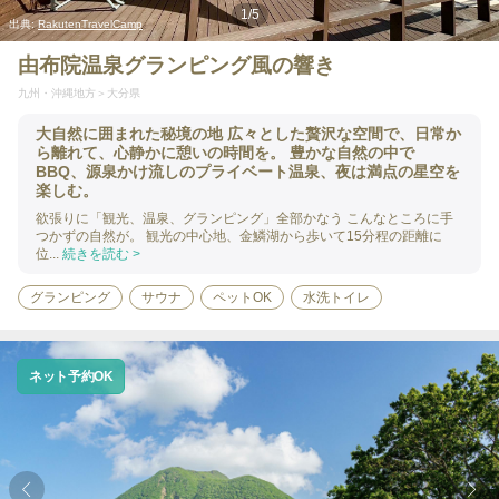
1
/
5
出典:
RakutenTravelCamp
由布院温泉グランピング風の響き
九州・沖縄地方
大分県
大自然に囲まれた秘境の地 広々とした贅沢な空間で、日常か
ら離れて、心静かに憩いの時間を。 豊かな自然の中で
BBQ、源泉かけ流しのプライベート温泉、夜は満点の星空を
楽しむ。
欲張りに「観光、温泉、グランピング」全部かなう こんなところに手
つかずの自然が。 観光の中心地、金鱗湖から歩いて15分程の距離に
位...
続きを読む >
グランピング
サウナ
ペットOK
水洗トイレ
ネット予約OK