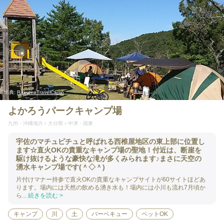
1
/
5
出典:
RakutenTravelCamp
よかろうパークキャンプ場
九州・沖縄地方
大分県
中津・国東
宇佐のマチュピチュと呼ばれる西椎屋地区の東上部に位置し
ます☆直火OKの貴重なキャンプ場の聖地！付近は、断崖を
駆け抜けるような豪快な滝が多くみられます♪まさに天空の
湧水キャンプ場です(＾◇＾)
片付けマナー持参で直火OKの貴重なキャンプサイトが60サイトほどあ
ります。場内には天然の飲める湧き水も！場内には小川も流れ7月頃か
ら...
続きを読む >
キャンプ
川
土
バーベキュー
ペットOK