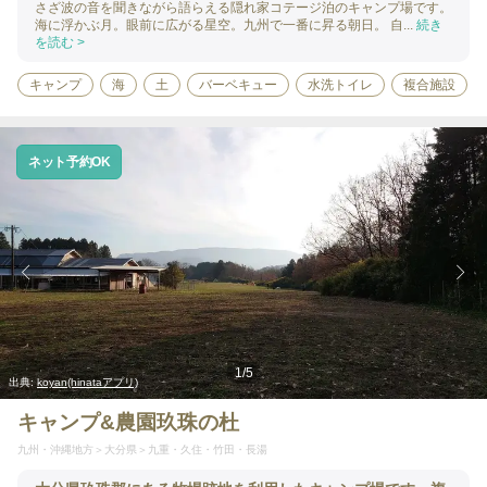
さざ波の音を聞きながら語らえる隠れ家コテージ泊のキャンプ場です。
海に浮かぶ月。眼前に広がる星空。九州で一番に昇る朝日。 自...
続き
を読む >
キャンプ
海
土
バーベキュー
水洗トイレ
複合施設
ネット予約OK
1
/
5
出典:
koyan(hinataアプリ)
キャンプ&農園玖珠の杜
九州・沖縄地方
大分県
九重・久住・竹田・長湯