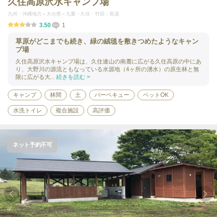
久住高原沢水キャンプ場
九州・沖縄地方
大分県
九重・久住・竹田・長湯
3.50
1
草原がどこまでも続き、緑の絨毯を敷きつめたようなキャン
プ場
久住高原沢水キャンプ場は、久住連山の南麓に広がる久住高原の中にあ
り、大野川の源流ともなっている水源地（4ヶ所の湧水）の原生林と無
限に広がる大...
続きを読む >
キャンプ
林間
土
バーベキュー
ペットOK
水洗トイレ
複合施設
高評価
ネット予約不可