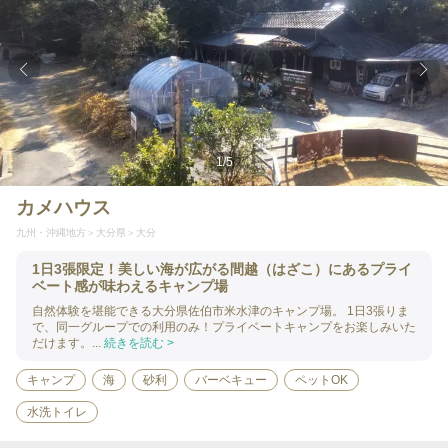
1
/
5
カメハウス
九州・沖縄地方
大分県
大分
1日3張限定！美しい海が広がる間越（はざこ）にあるプライ
ベート感が味わえるキャンプ場
自然体験を堪能できる大分県佐伯市米水津のキャンプ場。 1日3張りま
で、同一グループでの利用のみ！プライベートキャンプをお楽しみいた
だけます。...
続きを読む >
キャンプ
海
砂利
バーベキュー
ペットOK
水洗トイレ