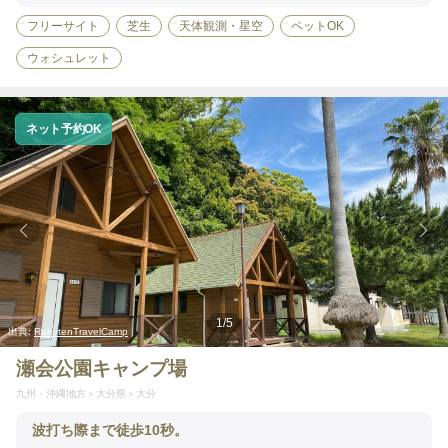
フリーサイト
芝生
天体観測・星空
ペットOK
ウォシュレット
ネット予約OK
1
/
5
出典:
RakutenTravelCamp
瀬会公園キャンプ場
九州・沖縄地方
大分県
大分
波打ち際まで徒歩10秒。