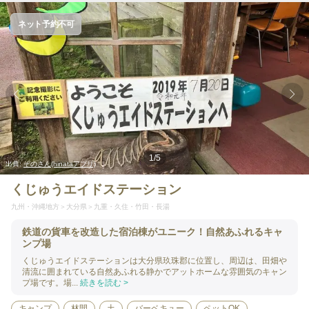
ネット予約不可
1
/
5
出典:
ぞのさん(hinataアプリ)
くじゅうエイドステーション
九州・沖縄地方
大分県
九重・久住・竹田・長湯
鉄道の貨車を改造した宿泊棟がユニーク！自然あふれるキャ
ンプ場
くじゅうエイドステーションは大分県玖珠郡に位置し、周辺は、田畑や
清流に囲まれている自然あふれる静かでアットホームな雰囲気のキャン
プ場です。場...
続きを読む >
キャンプ
林間
土
バーベキュー
ペットOK