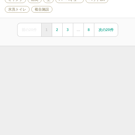
水洗トイレ
複合施設
前の
20
件
1
2
3
…
8
次の
20
件