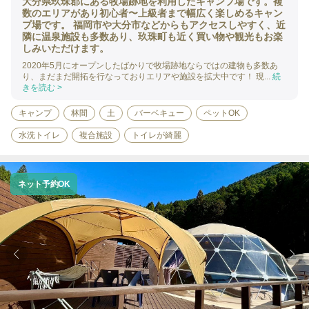
大分県玖珠郡にある牧場跡地を利用したキャンプ場です。複
数のエリアがあり初心者〜上級者まで幅広く楽しめるキャン
プ場です。 福岡市や大分市などからもアクセスしやすく、近
隣に温泉施設も多数あり、玖珠町も近く買い物や観光もお楽
しみいただけます。
2020年5月にオープンしたばかりで牧場跡地ならではの建物も多数あ
り、まだまだ開拓を行なっておりエリアや施設を拡大中です！ 現...
続
きを読む >
キャンプ
林間
土
バーベキュー
ペットOK
水洗トイレ
複合施設
トイレが綺麗
ネット予約OK