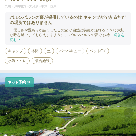
九州・沖縄地方
大分県
中津・国東
バルンバルンの森が提供しているのは キャンプができるただ
の場所ではありません
優しさや温もりが詰まったこの森で 自然と笑顔が溢れるような 大切
な時を過ごしてもらえますように。 バルンバルンの森で お待...
続きを
読む >
キャンプ
林間
土
バーベキュー
ペットOK
水洗トイレ
複合施設
ネット予約OK