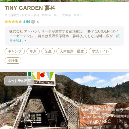
TINY GARDEN 蓼科
甲信越地方
長野県
蓼科・白樺湖・車山・女神湖・姫木平
4.59
4
株式会社 アーバンリサーチが運営する宿泊施設「TINY GARDEN (タイ
ニーガーデン)」。舞台は長野県茅野市、蓼科(たてしな)湖畔に広が...
続
きを読む >
キャンプ
草原
芝生
天体観測・星空
水洗トイレ
高評価
ネット予約不可