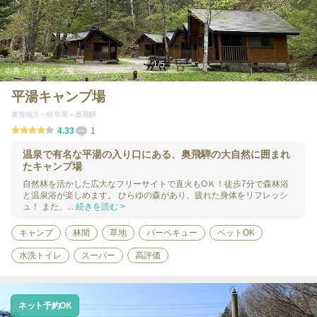
1
/
5
出典:
平湯キャンプ場
平湯キャンプ場
東海地方
岐阜県
奥飛騨
4.33
1
温泉で有名な平湯の入り口にある、奥飛騨の大自然に囲まれ
たキャンプ場
自然林を活かした広大なフリーサイトで直火もOＫ！徒歩7分で森林浴
と温泉浴が楽しめます。 ひらゆの森があり、疲れた身体をリフレッシ
ュ！ また、...
続きを読む >
キャンプ
林間
草地
バーベキュー
ペットOK
水洗トイレ
スーパー
高評価
ネット予約OK