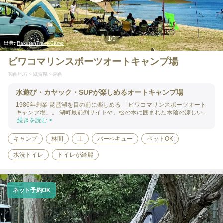
1
/
5
出典:
RakutenTravelCamp
ビワコマリンスポーツオートキャンプ場
関西地方
滋賀県
湖西
水遊び・カヤック・SUPが楽しめるオートキャンプ場
1986年創業 琵琶湖を目の前に楽しめる 「ビワコマリンスポーツオート
キャンプ場」。 湖畔最前列サイトや、松の木に囲まれた木陰の涼しい...
続きを読む >
キャンプ
林間
土
バーベキュー
ペットOK
水洗トイレ
トイレが綺麗
ネット予約OK