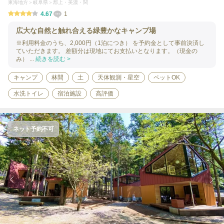
東海地方
岐阜県
郡上・美濃・関
4.67
1
広大な自然と触れ合える緑豊かなキャンプ場
※利用料金のうち、2,000円（1泊につき） を予約金として事前決済し
ていただきます。 差額分は現地にてお支払いとなります。（現金の
み） ...
続きを読む >
キャンプ
林間
土
天体観測・星空
ペットOK
水洗トイレ
宿泊施設
高評価
ネット予約不可