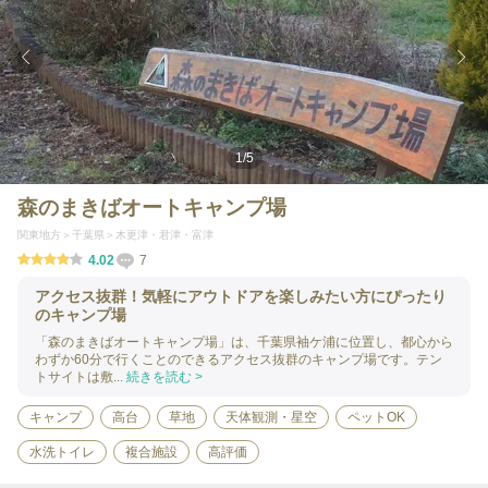
1
/
5
森のまきばオートキャンプ場
関東地方
千葉県
木更津・君津・富津
4.02
7
アクセス抜群！気軽にアウトドアを楽しみたい方にぴったり
のキャンプ場
「森のまきばオートキャンプ場」は、千葉県袖ケ浦に位置し、都心から
わずか60分で行くことのできるアクセス抜群のキャンプ場です。テン
トサイトは敷...
続きを読む >
キャンプ
高台
草地
天体観測・星空
ペットOK
水洗トイレ
複合施設
高評価