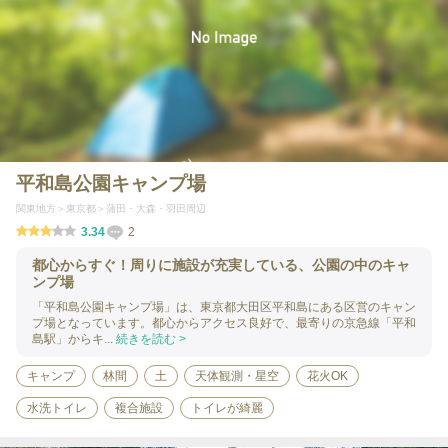
平和島公園キャンプ場
関東地方
東京都
蒲田・大森・羽田周辺
3.34
2
都心からすぐ！周りに施設が充実している、公園の中のキャ
ンプ場
「平和島公園キャンプ場」は、東京都大田区平和島にある区営のキャン
プ場となっています。都心からアクセス良好で、最寄りの京急線「平和
島駅」からキ...
続きを読む >
キャンプ
林間
土
天体観測・星空
花火OK
水洗トイレ
複合施設
トイレが綺麗