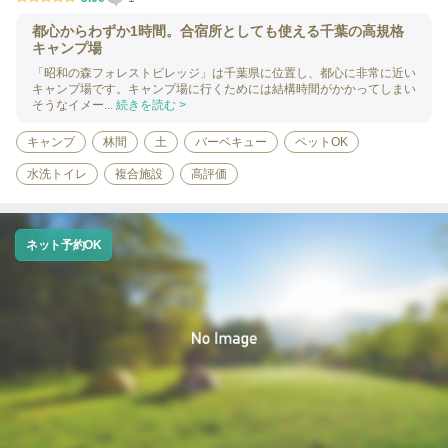
都心からわずか1時間。合宿所としても使える千葉の高規格
キャンプ場
「昭和の森フォレストビレッジ」は千葉県に位置し、都心に非常に近い
キャンプ場です。キャンプ場に行くためには結構時間がかかってしまい
そうなイメー...
続きを読む >
キャンプ
林間
土
バーベキュー
ペットOK
水洗トイレ
複合施設
高評価
ネット予約OK