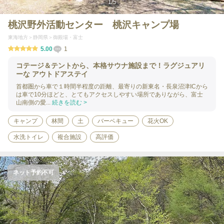
1
/
5
桃沢野外活動センター 桃沢キャンプ場
東海地方
静岡県
御殿場・富士
5.00
1
コテージ＆テントから、本格サウナ施設まで！ラグジュアリ
ーな アウトドアステイ
首都圏から車で１時間半程度の距離、最寄りの新東名・長泉沼津ICから
は車で10分ほどと、とてもアクセスしやすい場所でありながら、富士
山南側の愛...
続きを読む >
キャンプ
林間
土
バーベキュー
花火OK
水洗トイレ
複合施設
高評価
ネット予約不可