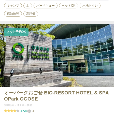
キャンプ
土
バーベキュー
ペットOK
水洗トイレ
宿泊施設
高評価
ネット予約OK
1
/
5
オーパークおごせ BIO-RESORT HOTEL & SPA
OPark OGOSE
関東地方
埼玉県
飯能
4.58
4