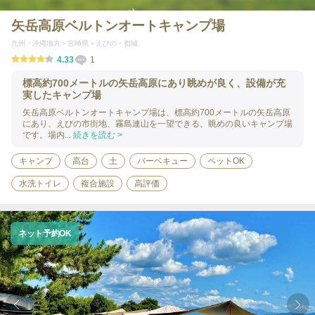
矢岳高原ベルトンオートキャンプ場
九州・沖縄地方
宮崎県
えびの・都城
4.33
1
標高約700メートルの矢岳高原にあり眺めが良く、設備が充
実したキャンプ場
矢岳高原ベルトンオートキャンプ場は、標高約700メートルの矢岳高原
にあり、えびの市街地、霧島連山を一望できる、眺めの良いキャンプ場
です。場内...
続きを読む >
キャンプ
高台
土
バーベキュー
ペットOK
水洗トイレ
複合施設
高評価
ネット予約OK