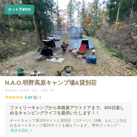
ネット予約OK
1
/
5
出典:
UnderDog(hinataアプリ)
N.A.O.明野高原キャンプ場&貸別荘
東海地方
岐阜県
郡上・美濃・関
5.00
1
ファミリーキャンプから本格派アウトドアまで、365日楽し
めるキャンピングライフを提供いたします！！
オートキャンプ場100サイトと貸別荘（コテージ）24棟。わんこと泊ま
れるオートキャンプ場34サイトを備えています。 野外クッキング・...
続きを読む >