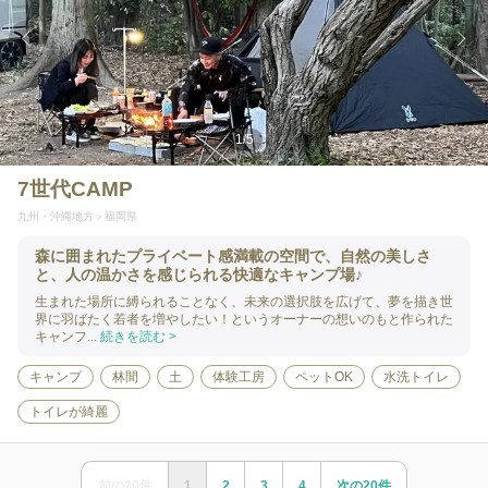
1
/
5
7世代CAMP
九州・沖縄地方
福岡県
森に囲まれたプライベート感満載の空間で、自然の美しさ
と、人の温かさを感じられる快適なキャンプ場♪
生まれた場所に縛られることなく、未来の選択肢を広げて、夢を描き世
界に羽ばたく若者を増やしたい！というオーナーの想いのもと作られた
キャンフ...
続きを読む >
キャンプ
林間
土
体験工房
ペットOK
水洗トイレ
トイレが綺麗
前の
20
件
1
2
3
4
次の
20
件