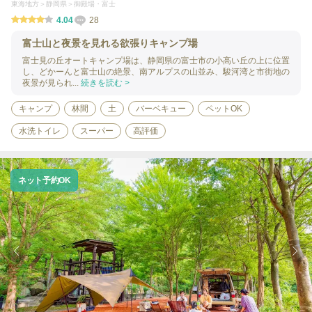
東海地方
静岡県
御殿場・富士
4.04
28
富士山と夜景を見れる欲張りキャンプ場
富士見の丘オートキャンプ場は、静岡県の富士市の小高い丘の上に位置
し、どかーんと富士山の絶景、南アルプスの山並み、駿河湾と市街地の
夜景が見られ...
続きを読む >
キャンプ
林間
土
バーベキュー
ペットOK
水洗トイレ
スーパー
高評価
ネット予約OK