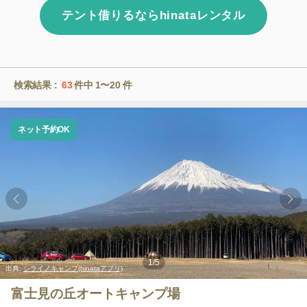
テント借りるならhinataレンタル
検索結果 :
63
件中
1〜20
件
ネット予約OK
1
/
5
出典:
シライノキャンプ(hinataアプリ)
富士見の丘オートキャンプ場