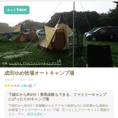
ネット予約OK
1
/
5
出典:
にしちゃんママのファミリーキャンプブログ
成田ゆめ牧場オートキャンプ場
関東地方
千葉県
成田
3.91
7
下総ICから約2分！乗馬体験もできる、ファミリーキャンプ
にぴったりのキャンプ場
下総ICから約2分！首都圏からもアクセス抜群なのに自然豊かな成田ゆ
め牧場ファミリーオートキャンプ場。広々としたフリーサイトに電源サ
イト、テン...
続きを読む >