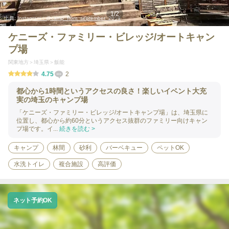
1
/
2
出典:
Instagram：@camp_from_september_2019
ケニーズ・ファミリー・ビレッジ/オートキャン
プ場
関東地方
埼玉県
飯能
4.75
2
都心から1時間というアクセスの良さ！楽しいイベント大充
実の埼玉のキャンプ場
「ケニーズ・ファミリー・ビレッジ/オートキャンプ場」は、埼玉県に
位置し、都心から約60分というアクセス抜群のファミリー向けキャン
プ場です。イ...
続きを読む >
キャンプ
林間
砂利
バーベキュー
ペットOK
水洗トイレ
複合施設
高評価
ネット予約OK