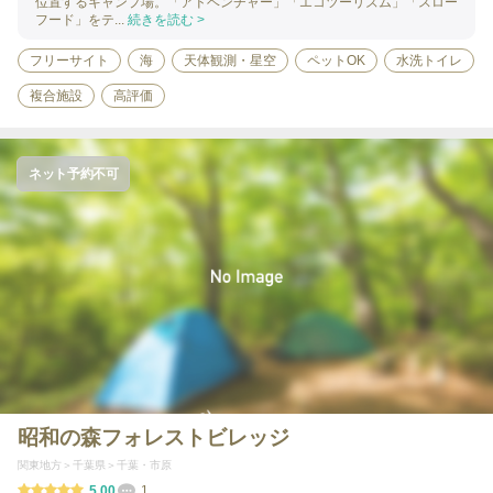
位置するキャンプ場。「アドベンチャー」「エコツーリズム」「スロー
フード」をテ...
続きを読む >
フリーサイト
海
天体観測・星空
ペットOK
水洗トイレ
複合施設
高評価
ネット予約不可
昭和の森フォレストビレッジ
関東地方
千葉県
千葉・市原
5.00
1