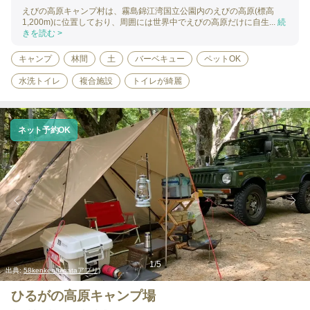
えびの高原キャンプ村は、霧島錦江湾国立公園内のえびの高原(標高
1,200m)に位置しており、周囲には世界中でえびの高原だけに自生...
続
きを読む >
キャンプ
林間
土
バーベキュー
ペットOK
水洗トイレ
複合施設
トイレが綺麗
ネット予約OK
1
/
5
出典:
58kenken(hinataアプリ)
ひるがの高原キャンプ場