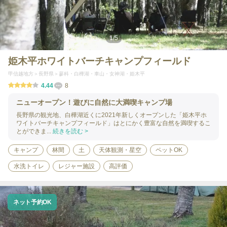
1
/
5
姫木平ホワイトバーチキャンプフィールド
甲信越地方
長野県
蓼科・白樺湖・車山・女神湖・姫木平
4.44
8
ニューオープン！遊びに自然に大満喫キャンプ場
長野県の観光地、白樺湖近くに2021年新しくオープンした「姫木平ホ
ワイトバーチキャンプフィールド」はとにかく豊富な自然を満喫するこ
とができま...
続きを読む >
キャンプ
林間
土
天体観測・星空
ペットOK
水洗トイレ
レジャー施設
高評価
ネット予約OK