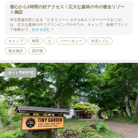
都心から2時間の好アクセス！広大な森林の中の複合リゾー
ト施設
埼玉県越生町にある「ビオリゾート ホテル&スパ オーパークおごせ」
は、広大な森林の中でグランピングやサウナ、キャンプ、各種アウトド
ア体験がで...
続きを読む >
キャンプ
林間
土
バーベキュー
水洗トイレ
複合施設
高評価
ネット予約不可
1
/
5