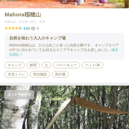
1
/
5
Mahora稲穂山
関東地方
埼玉県
秩父・長瀞
4.91
9
自然を味わう大人のキャンプ場
Mahora稲穂山は、ひと山丸ごと使った自然公園です。 キャンプエリア
が3つに分かれていてお好きなエリアでキャンプをお楽しみいた...
続き
を読む >
キャンプ
林間
土
バーベキュー
ペットOK
水洗トイレ
宿泊施設
高評価
ネット予約不可