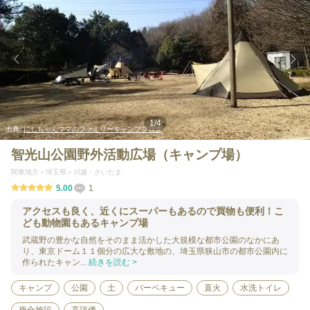
1
/
4
出典:
にしちゃんママのファミリーキャンプブログ
智光山公園野外活動広場（キャンプ場）
関東地方
埼玉県
川越・さいたま
5.00
1
アクセスも良く、近くにスーパーもあるので買物も便利！こ
ども動物園もあるキャンプ場
武蔵野の豊かな自然をそのまま活かした大規模な都市公園のなかにあ
り、東京ドーム１１個分の広大な敷地の、埼玉県狭山市の都市公園内に
作られたキャン...
続きを読む >
キャンプ
公園
土
バーベキュー
直火
水洗トイレ