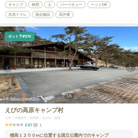
キャンプ
林間
土
バーベキュー
ペットOK
水洗トイレ
複合施設
高評価
ネット予約OK
1
/
5
出典:
RakutenTravelCamp
えびの高原キャンプ村
九州・沖縄地方
宮崎県
えびの・都城
2.67
1
標高１２００mに位置する国立公園内でのキャンプ