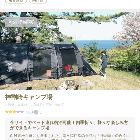
複合施設
高評価
ネット予約不可
1
/
3
出典:
niiishi(hinataアプリ)
神割崎キャンプ場
北海道・東北地方
宮城県
石巻・気仙沼
3.83
1
全サイトでペット連れ宿泊可能！四季折々、様々な楽しみ方
ができるキャンプ場
白砂青松百選にも選出された、南三陸屈指の景勝地「神割崎」の近くに