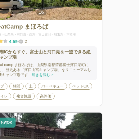
1
/
5
@k.rx300f)
reatCamp まほろば
方
山梨県
河口湖・西湖・富士吉田・精進湖・本栖湖
4.59
2
湖ICからすぐ。富士山と河口湖を一望できる絶
ャンプ場
reat camp まほろばは、山梨県南都留郡富士河口湖町に
.
し、歴史ある『河口山宮キャンプ場』をリニューアルし
キャンプ場です...
続きを読む >
ンプ
林間
土
バーベキュー
ペットOK
トイレ
複合施設
高評価
予約OK