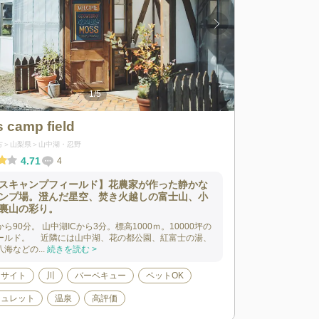
1
/
5
 camp field
方
山梨県
山中湖・忍野
4.71
4
スキャンプフィールド】花農家が作った静かな
ンプ場。澄んだ星空、焚き火越しの富士山、小
裏山の彩り。
ら90分。 山中湖ICから3分。標高1000ｍ。10000坪の
ールド。 近隣には山中湖、花の都公園、紅富士の湯、
海などの...
続きを読む >
ーサイト
川
バーベキュー
ペットOK
シュレット
温泉
高評価