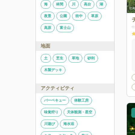
海
林間
川
高台
湖
出典:
RakutenTravelCamp
出典
夜景
公園
街中
草原
中
高原
富士山
地面
土
芝生
草地
砂利
木製デッキ
アクティビティ
バーベキュー
体験工房
味覚狩り
天体観測・星空
川遊び
海水浴