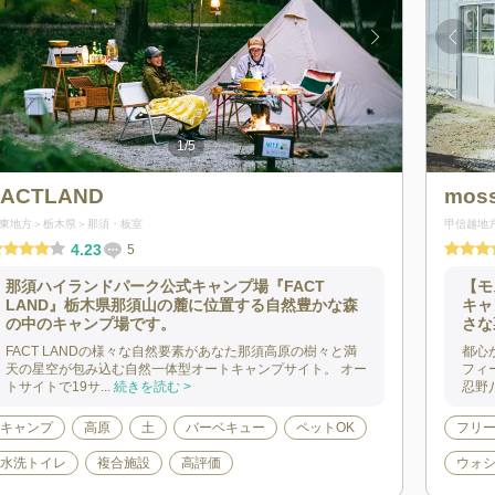
1
/
5
FACTLAND
moss
東地方
栃木県
那須・板室
甲信越地
4.23
5
那須ハイランドパーク公式キャンプ場『FACT
【モ
LAND』栃木県那須山の麓に位置する自然豊かな森
キャ
の中のキャンプ場です。
さな
FACT LANDの様々な自然要素があなた那須高原の樹々と満
都心か
天の星空が包み込む自然一体型オートキャンプサイト。 オー
フィ
トサイトで19サ...
続きを読む >
忍野八
キャンプ
高原
土
バーベキュー
ペットOK
フリ
水洗トイレ
複合施設
高評価
ウォ