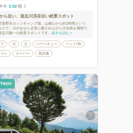
3.92
2
から近い、道志川渓谷沿い絶景スポット
野原野呂ロッジキャンプ場」は都心から約1時間という
セスで、川のせせらぎ音に癒されながら大自然を満喫で
道志川随一の絶景スポットです...
続きを読む >
ンプ
川
土
バーベキュー
ペットOK
トイレ
スーパー
高評価
予約OK