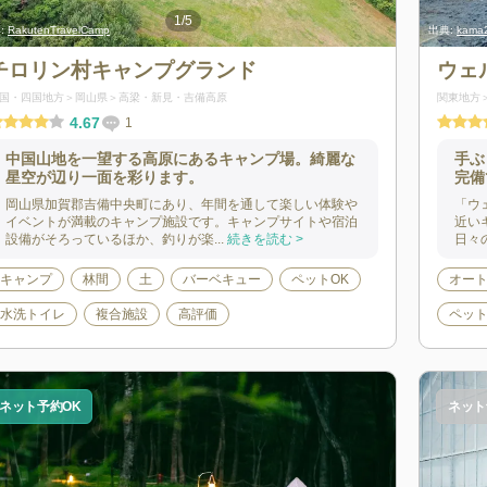
1
/
5
:
RakutenTravelCamp
出典:
出典:
RakutenTr
kama
チロリン村キャンプグランド
ウェ
国・四国地方
岡山県
高梁・新見・吉備高原
関東地方
4.67
1
中国山地を一望する高原にあるキャンプ場。綺麗な
手ぶ
星空が辺り一面を彩ります。
完備
岡山県加賀郡吉備中央町にあり、年間を通して楽しい体験や
「ウ
イベントが満載のキャンプ施設です。キャンプサイトや宿泊
近い
設備がそろっているほか、釣りが楽...
続きを読む >
日々
キャンプ
林間
土
バーベキュー
ペットOK
オー
水洗トイレ
複合施設
高評価
ペット
ネット予約OK
ネット