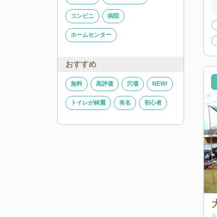
コンビニ
病院
ホームセンター
おすすめ
無料
高評価
穴場
NEW!
トイレが綺麗
有名
初心者
東