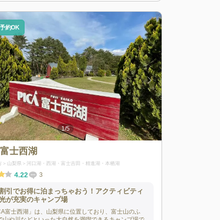
予約OK
1
/
5
A富士西湖
方
山梨県
河口湖・西湖・富士吉田・精進湖・本栖湖
4.22
3
割引でお得に泊まっちゃおう！アクティビティ
光が充実のキャンプ場
ICA富士西湖」は、山梨県に位置しており、富士山のふ
で山や川などといった大自然を満喫できるキャンプ場で