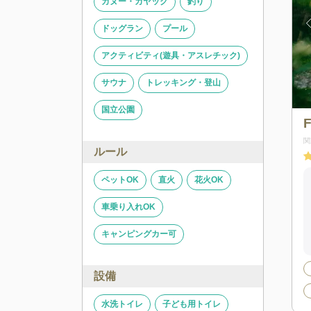
カヌー・カヤック
釣り
ドッグラン
プール
アクティビティ(遊具・アスレチック)
サウナ
トレッキング・登山
国立公園
関
ルール
ペットOK
直火
花火OK
車乗り入れOK
キャンピングカー可
設備
水洗トイレ
子ども用トイレ