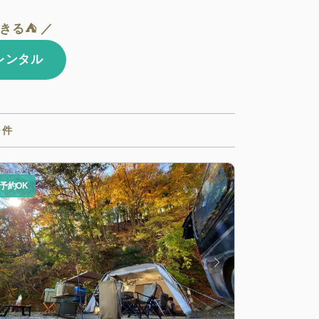
きる⛺ ／
aレンタル
0
件
予約OK