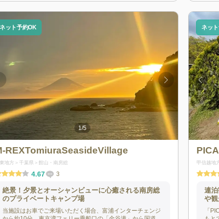
ネット予約OK
ネット
1
/
5
-REXTomiuraSeasideVillage
PIC
東地方
千葉県
館山・南房総
甲信越地
4.67
3
絶景！夕景とオーシャンビューに心癒される南房総
連泊
のプライベートキャンプ場
や観
当施設はお車でご来場いただく場合、富浦インターチェンジ
「P
から約10分、東京湾フェリー乗船口の「金谷港」から国道
もと