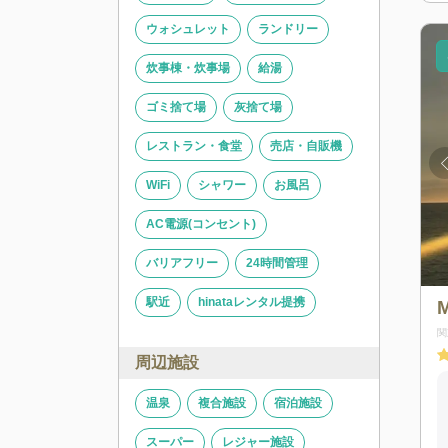
ウォシュレット
ランドリー
炊事棟・炊事場
給湯
ゴミ捨て場
灰捨て場
レストラン・食堂
売店・自販機
WiFi
シャワー
お風呂
AC電源(コンセント)
バリアフリー
24時間管理
駅近
hinataレンタル提携
M
関
周辺施設
温泉
複合施設
宿泊施設
スーパー
レジャー施設