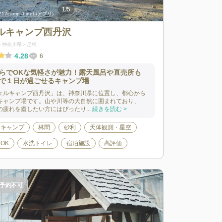
1
/
5
avelCamp
217camp (hinataアプリ)
出典:
出典:
RakutenTravelCamp
kama217camp (h
ルキャンプ西丹沢
神奈川県
足柄
4.28
6
らでOKな気軽さが魅力！露天風呂や直売所も
で１日が過ごせるキャンプ場
ェルキャンプ西丹沢」は、神奈川県に位置し、都心から
キャンプ場です。山や川等の大自然に囲まれており、
の疲れを癒したい方にはぴったり...
続きを読む >
トキャンプ
林間
砂利
天体観測・星空
OK
水洗トイレ
宿泊施設
高評価
予約不可