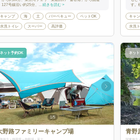
127号線沿い約25分、...
続きを読む >
す。
キャンプ
海
土
バーベキュー
ペットOK
キャ
水洗トイレ
スーパー
高評価
水洗
ネット予約OK
ネット
1
/
5
大野路ファミリーキャンプ場
青野
海地方
静岡県
御殿場・富士
関東地方