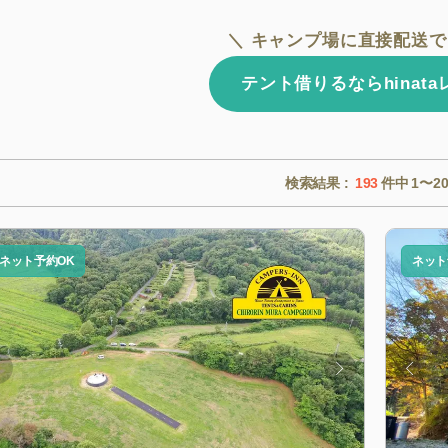
＼ キャンプ場に直接配送で
テント借りるならhinat
検索結果 :
193
件中
1〜2
ネット予約OK
ネット