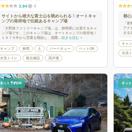
3.94
3
サイトから雄大な富士山を眺められる！オートキャ
都心
ンプの発祥地で伝統あるキャンプ場
「青
アク
「大野路ファミリーキャンプ場」は、静岡県に位置するキャ
きる
ンプ場です。このキャンプ場は、オートキャンプの発祥地！
１９７９年から営業を開始し、国際...
続きを読む >
キャ
キャンプ
林間
土
バーベキュー
ペットOK
水洗
水洗トイレ
複合施設
高評価
ネット予約OK
ネット