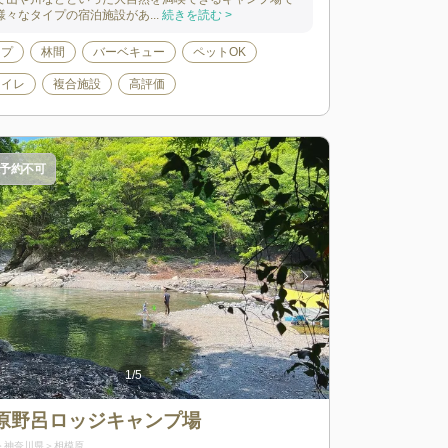
様々なタイプの宿泊施設があ...
続きを読む >
ンプ
林間
バーベキュー
ペットOK
トイレ
複合施設
高評価
予約不可
1
/
5
原野呂ロッジキャンプ場
神奈川県
相模原