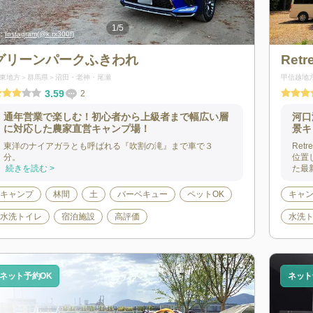
1
/
5
:
Instagram(@k.rx300f)
出典:
Instagram(
グリーンパークふきわれ
Ret
東地方
群馬県
沼田・老神・尾瀬
甲信越地
3.59
2
通年営業で楽しむ！初心者から上級者まで幅広い層
河口
に対応した農家直営キャンプ場！
景キ
東洋のナイアガラとも呼ばれる『吹割の滝』まで車で３
Ret
分。 ..
位置
続きを読む >
た最新
キャンプ
林間
土
バーベキュー
ペットOK
キャ
水洗トイレ
宿泊施設
高評価
水洗
ネット予約OK
ネット