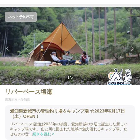
ネット予約不可
1
/
5
リバーベース塩瀬
東海地方
愛知県
愛知県新城市の管理釣り場＆キャンプ場 ⁡☆2023年6月17日
（土）OPEN！
リバーベース塩瀬は2023年の初夏、愛知新城の水辺に誕生した新しい
キャンプ場です。 山と川に囲まれた地域の魅力溢れるキャンプ場、せ
せらぎの音...
続きを読む >