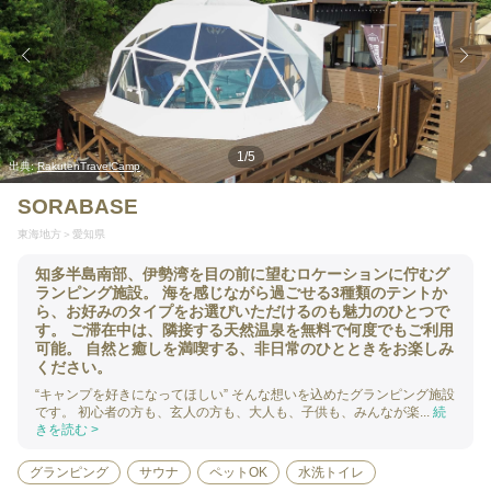
1
/
5
出典:
RakutenTravelCamp
SORABASE
東海地方
愛知県
知多半島南部、伊勢湾を目の前に望むロケーションに佇むグ
ランピング施設。 海を感じながら過ごせる3種類のテントか
ら、お好みのタイプをお選びいただけるのも魅力のひとつで
す。 ご滞在中は、隣接する天然温泉を無料で何度でもご利用
可能。 自然と癒しを満喫する、非日常のひとときをお楽しみ
ください。
“キャンプを好きになってほしい” そんな想いを込めたグランピング施設
です。 初心者の方も、玄人の方も、大人も、子供も、みんなが楽...
続
きを読む >
グランピング
サウナ
ペットOK
水洗トイレ