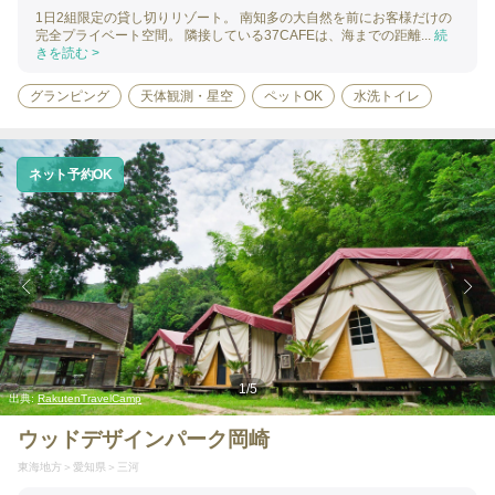
1日2組限定の貸し切りリゾート。 南知多の大自然を前にお客様だけの
完全プライベート空間。 隣接している37CAFEは、海までの距離...
続
きを読む >
グランピング
天体観測・星空
ペットOK
水洗トイレ
ネット予約OK
1
/
5
出典:
RakutenTravelCamp
ウッドデザインパーク岡崎
東海地方
愛知県
三河