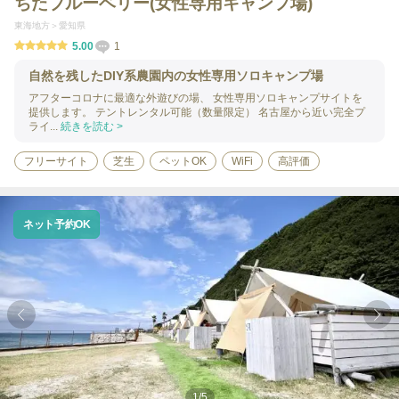
ちたブルーベリー(女性専用キャンプ場)
東海地方
愛知県
5.00
1
自然を残したDIY系農園内の女性専用ソロキャンプ場
アフターコロナに最適な外遊びの場、 女性専用ソロキャンプサイトを
提供します。 テントレンタル可能（数量限定） 名古屋から近い完全プ
ライ...
続きを読む >
フリーサイト
芝生
ペットOK
WiFi
高評価
ネット予約OK
1
/
5