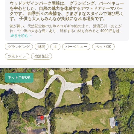
ウッドデザインパーク岡崎は、 グランピング、バーベキュー
を中心とした、自然の魅力を体感するアウトドアテーマパー
クです。 四季折々の表情を、さまざまなスタイルで遊び尽く
す。 子供も大人もみんなが笑顔になれる場所です。
蛍が舞い、天然記念物のお魚ネコギギや鮎の泳ぐ、 清流乙川（おとが
わ）の中洲の大きな島にあり、所有する山林も含めると 4000坪を越...
続きを読む >
グランピング
林間
土
バーベキュー
ペットOK
水洗トイレ
宿泊施設
ネット予約OK