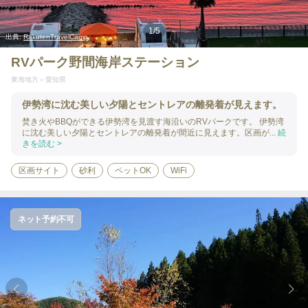
1
/
5
出典:
RakutenTravelCamp
RVパーク野間海岸ステーション
東海地方
愛知県
伊勢湾に沈む美しい夕陽とセントレアの離発着が見えます。
焚き火やBBQができる伊勢湾を見渡す海沿いのRVパークです。 伊勢湾
に沈む美しい夕陽とセントレアの離発着が間近に見えます。区画が...
続
きを読む >
区画サイト
砂利
ペットOK
WiFi
ネット予約不可