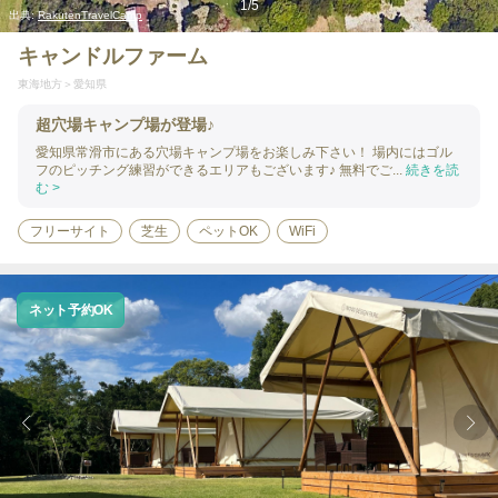
1
/
5
出典:
RakutenTravelCamp
キャンドルファーム
東海地方
愛知県
超穴場キャンプ場が登場♪
愛知県常滑市にある穴場キャンプ場をお楽しみ下さい！ 場内にはゴル
フのピッチング練習ができるエリアもございます♪ 無料でご...
続きを読
む >
フリーサイト
芝生
ペットOK
WiFi
ネット予約OK