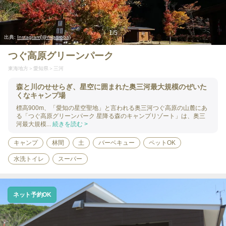
1
/
5
出典:
Instagram(@mijasroba)
つぐ高原グリーンパーク
東海地方
愛知県
三河
森と川のせせらぎ、星空に囲まれた奥三河最大規模のぜいた
くなキャンプ場
標高900m、「愛知の星空聖地」と言われる奥三河つぐ高原の山麓にあ
る「つぐ高原グリーンパーク 星降る森のキャンプリゾート」は、奥三
河最大規模...
続きを読む >
キャンプ
林間
土
バーベキュー
ペットOK
水洗トイレ
スーパー
ネット予約OK