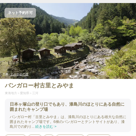
ネット予約不可
1
/
5
出典:
とみやまの里
バンガロー村古里とみやま
東海地方
愛知県
三河
日本ヶ塚山の登り口でもあり、漆島川のほとりにある自然に
囲まれたキャンプ場
バンガロー村「古里とみやま」は、漆島川のほとりにある雄大な自然に
囲まれたキャンプ場です。6棟のバンガローとテントサイトがあり、漆
島川での釣り...
続きを読む >