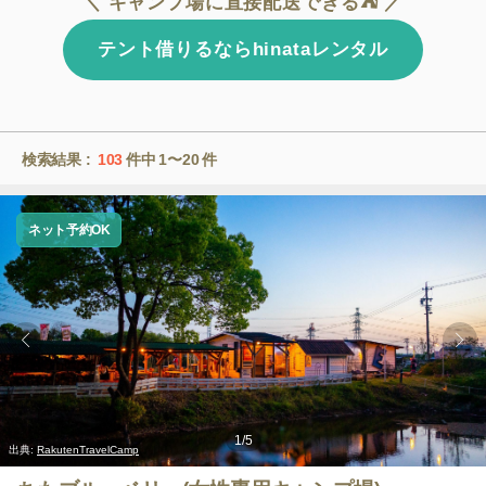
＼ キャンプ場に直接配送できる⛺ ／
テント借りるならhinataレンタル
検索結果 :
103
件中
1〜20
件
ネット予約OK
1
/
5
出典:
RakutenTravelCamp