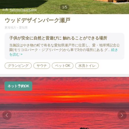
1
/
5
出典:
RakutenTravelCamp
ウッドデザインパーク瀬戸
東海地方
愛知県
子供が安全に自然と昔遊びに 触れることができる場所
当施設はやき物の町で有名な愛知県瀬戸市に位置し、愛・地球博記念公
園(モリコロパーク・ジブリパーク)から車で3分の場所にある グ...
続き
を読む >
グランピング
サウナ
ペットOK
水洗トイレ
ネット予約OK