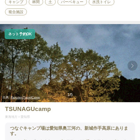
キャンプ
林間
土
バーベキュー
水洗トイレ
複合施設
ネット予約OK
1
/
5
出典:
RakutenTravelCamp
TSUNAGUcamp
東海地方
愛知県
つなぐキャンプ場は愛知県奥三河の、新城作手高原にありま
す。