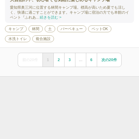
愛知県奥三河に位置する林間キャンプ場。標高が高いため夏でも涼し
く、快適に過ごすことができます。キャンプ場に宿泊の方でも本館のイ
ベント『ふれあ...
続きを読む >
キャンプ
林間
土
バーベキュー
ペットOK
水洗トイレ
複合施設
前の
20
件
1
2
3
…
6
次の
20
件