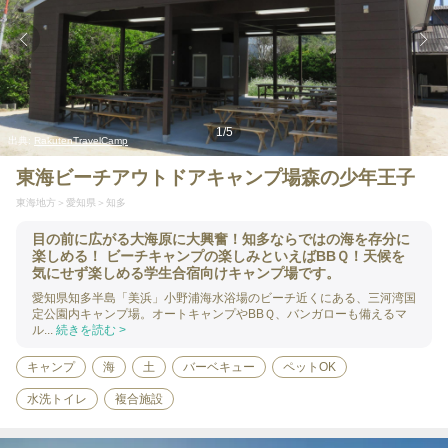
1
/
5
出典:
RakutenTravelCamp
東海ビーチアウトドアキャンプ場森の少年王子
東海地方
愛知県
知多
目の前に広がる大海原に大興奮！知多ならではの海を存分に
楽しめる！ ビーチキャンプの楽しみといえばBBＱ！天候を
気にせず楽しめる学生合宿向けキャンプ場です。
愛知県知多半島「美浜」小野浦海水浴場のビーチ近くにある、三河湾国
定公園内キャンプ場。オートキャンプやBBＱ、バンガローも備えるマ
ル...
続きを読む >
キャンプ
海
土
バーベキュー
ペットOK
水洗トイレ
複合施設