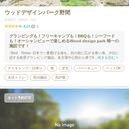
出典:
ウッドデザインパーク野間
ウッドデザインパーク野間
東海地方
愛知県
知多
4.17
1
グランピングも！フリーキャンプも！BBQも！シーフード
も！オーシャンビューで楽しめるWood design park 唯一の
施設です！
ｰBest Relax- 日本で一番寛げる海を。目の前に広がる青い海。夕日に
恋する絶景グランピング施設。名古屋中心部から車で6...
続きを読む >
デイキャンプ・日帰り
海
芝生
バーベキュー
ペットOK
水洗トイレ
宿泊施設
高評価
ネット予約不可