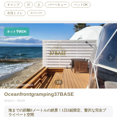
キャンプ
川
土
バーベキュー
ペットOK
水洗トイレ
スーパー
ネット予約OK
1
/
5
出典:
RakutenTravelCamp
Oceanfrontgramping37BASE
東海地方
愛知県
海までの距離0メートルの絶景！1日2組限定、贅沢な完全プ
ライベート空間