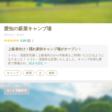
愛知の薪屋キャンプ場
東海地方
愛知県
5.00
1
上級者向け！隠れ家的キャンプ場がオープン！
トイレ・洗面所完備！上級者向けから中級者もご利用いただけるように
なりました！ トイレ・洗面所を設置いたしました。キャンプ区画も豊
富で整備され...
続きを読む >
キャンプ
林間
土
無料
ネット予約不可