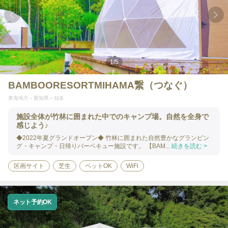
1
/
5
BAMBOORESORTMIHAMA繋（つなぐ）
東海地方
愛知県
知多
施設全体が竹林に囲まれた中でのキャンプ場。自然を全身で
感じよう♪
◆2022年夏グランドオープン◆ 竹林に囲まれた自然豊かなグランピン
グ・キャンプ・日帰りバーベキュー施設です。 【BAM...
続きを読む >
区画サイト
芝生
ペットOK
WiFi
ネット予約OK