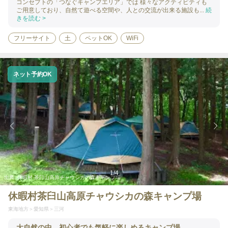
コンセプトの「つなぐキャンプエリア」では 様々なアクティビティも
ご用意しており、自然て遊べる空間や、人との交流が出来る施設も...
続
きを読む >
フリーサイト
土
ペットOK
WiFi
ネット予約OK
1
/
4
出典:
休暇村 茶臼山高原チャウシカの森キャンプ場
休暇村茶臼山高原チャウシカの森キャンプ場
東海地方
愛知県
三河
大自然の中、初心者でも気軽に楽しめるキャンプ場