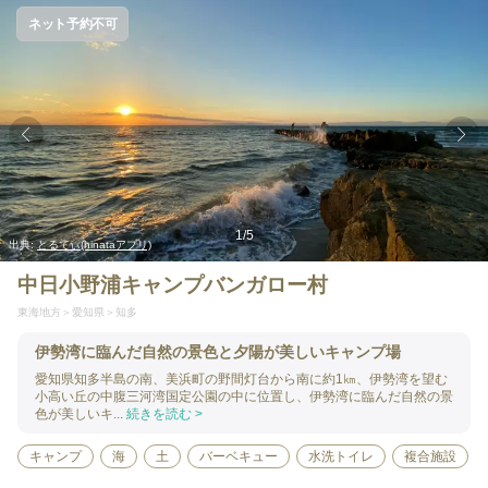
ネット予約不可
1
/
5
出典:
とるてぃ(hinataアプリ)
中日小野浦キャンプバンガロー村
東海地方
愛知県
知多
伊勢湾に臨んだ自然の景色と夕陽が美しいキャンプ場
愛知県知多半島の南、美浜町の野間灯台から南に約1㎞、伊勢湾を望む
小高い丘の中腹三河湾国定公園の中に位置し、伊勢湾に臨んだ自然の景
色が美しいキ...
続きを読む >
キャンプ
海
土
バーベキュー
水洗トイレ
複合施設