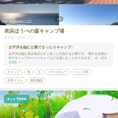
1
/
5
出典:
taco(hinataアプリ)
表浜ほうべの森キャンプ場
東海地方
愛知県
三河
太平洋を臨む公園でまったりキャンプ♪
太平洋を臨む表浜海岸のすぐ近くに立地する公園です。 豊かな自然の
中でキャンプやバーベキューなどを楽しむことができます。 オ...
続き
を読む >
キャンプ
海
土
バーベキュー
ペットOK
水洗トイレ
複合施設
ネット予約OK