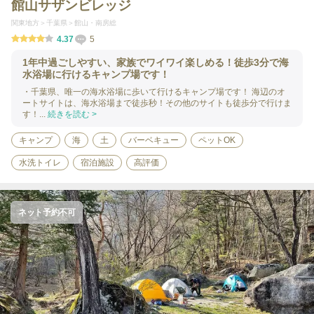
館山サザンビレッジ
関東地方
千葉県
館山・南房総
4.37
5
1年中過ごしやすい、家族でワイワイ楽しめる！徒歩3分で海
水浴場に行けるキャンプ場です！
・千葉県、唯一の海水浴場に歩いて行けるキャンプ場です！ 海辺のオ
ートサイトは、海水浴場まで徒歩秒！その他のサイトも徒歩分で行けま
す！...
続きを読む >
キャンプ
海
土
バーベキュー
ペットOK
水洗トイレ
宿泊施設
高評価
ネット予約不可