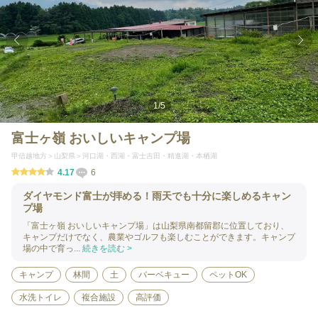
1
/
5
富士ヶ嶺 おいしいキャンプ場
甲信越地方
山梨県
河口湖・西湖・富士吉田・精進湖・本栖湖
4.17
6
ダイヤモンド富士が拝める！雨天でも十分に楽しめるキャン
プ場
「富士ヶ嶺 おいしいキャンプ場」は山梨県南都留郡に位置しており、
キャンプだけでなく、農業やゴルフも楽しむことができます。キャンプ
場の中で育っ...
続きを読む >
キャンプ
林間
土
バーベキュー
ペットOK
水洗トイレ
複合施設
高評価