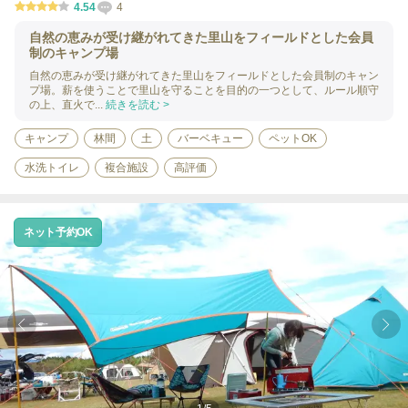
4.54
4
自然の恵みが受け継がれてきた里山をフィールドとした会員
制のキャンプ場
自然の恵みが受け継がれてきた里山をフィールドとした会員制のキャン
プ場。薪を使うことで里山を守ることを目的の一つとして、ルール順守
の上、直火で...
続きを読む >
キャンプ
林間
土
バーベキュー
ペットOK
水洗トイレ
複合施設
高評価
ネット予約OK