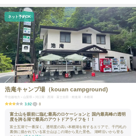
ネット予約OK
1
/
5
浩庵キャンプ場（kouan campground)
甲信越地方
山梨県
河口湖・西湖・富士吉田・精進湖・本栖湖
3.92
8
富士山を眼前に臨む最高のロケーションと 国内最高峰の透明
度を誇る湖で最高のアウトドアライフを！！
富士五湖で一番深く、透明度の高い本栖湖を有するエリアで、千円札の
裏側に描かれている富士山はこの湖から見た景色。 湖畔沿いから登る