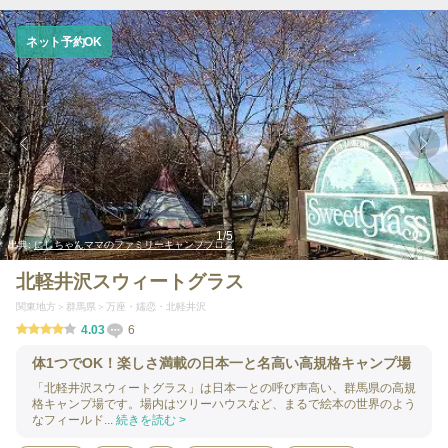
ネット予約OK
1
/
5
出典:
にしちゃんママのファミリーキャンプブログ
北軽井沢スウィートグラス
関東地方
群馬県
万座・嬬恋・北軽井沢
4.03
6
体1つでOK！楽しさ満載の日本一と名高い高規格キャンプ場
「北軽井沢スウィートグラス」は日本一との呼び声高い、群馬県の高規
格キャンプ場です。場内はツリーハウスなど、まるで絵本の世界のよう
なフィールド...
続きを読む >