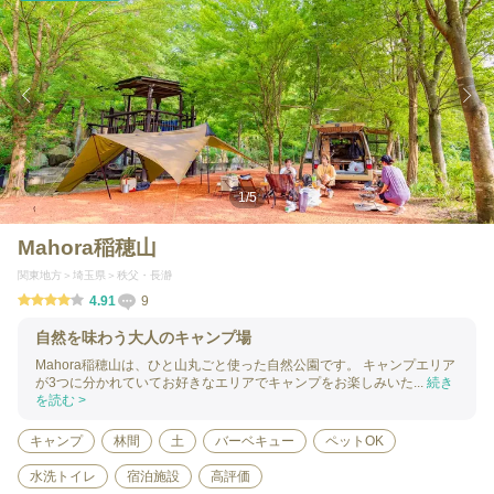
1
/
5
Mahora稲穂山
関東地方
埼玉県
秩父・長瀞
4.91
9
自然を味わう大人のキャンプ場
Mahora稲穂山は、ひと山丸ごと使った自然公園です。 キャンプエリア
が3つに分かれていてお好きなエリアでキャンプをお楽しみいた...
続き
を読む >
キャンプ
林間
土
バーベキュー
ペットOK
水洗トイレ
宿泊施設
高評価