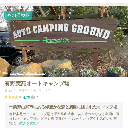
ネット予約OK
1
/
5
出典:
Instagram(@stitchalicelove)
有野実苑オートキャンプ場
関東地方
千葉県
九十九里・銚子
4.79
4
千葉県山武市にある緑豊かな森と農園に囲まれたキャンプ場
有野実苑オートキャンプ場は千葉県山武市にある緑豊かな森と農園に囲
まれたキャンプ場。 関東近郊で都心から90分というアクセスのいい立
地に...
続きを読む >