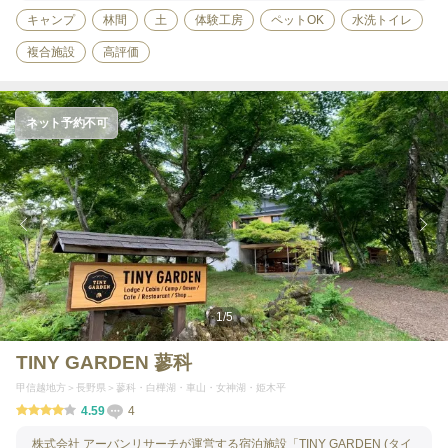
キャンプ
林間
土
体験工房
ペットOK
水洗トイレ
複合施設
高評価
ネット予約不可
1
/
5
TINY GARDEN 蓼科
甲信越地方
長野県
蓼科・白樺湖・車山・女神湖・姫木平
4.59
4
株式会社 アーバンリサーチが運営する宿泊施設「TINY GARDEN (タイ