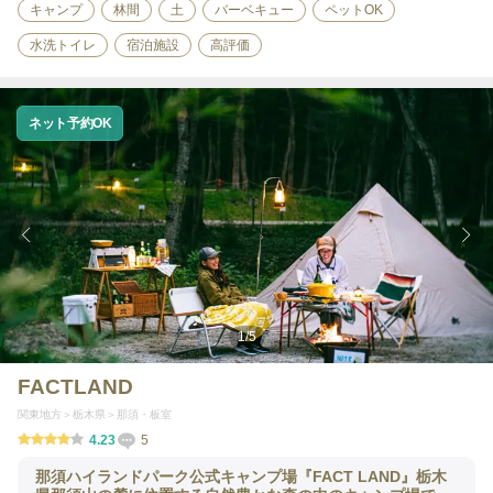
キャンプ
林間
土
バーベキュー
ペットOK
水洗トイレ
宿泊施設
高評価
ネット予約OK
1
/
5
FACTLAND
関東地方
栃木県
那須・板室
4.23
5
那須ハイランドパーク公式キャンプ場『FACT LAND』栃木