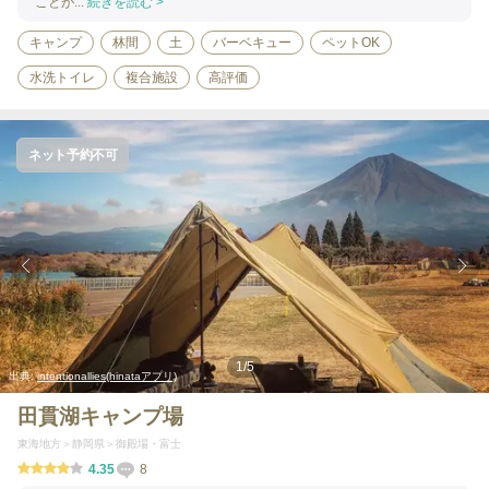
ことが...
続きを読む >
キャンプ
林間
土
バーベキュー
ペットOK
水洗トイレ
複合施設
高評価
ネット予約不可
1
/
5
出典:
intentionallies(hinataアプリ)
田貫湖キャンプ場
東海地方
静岡県
御殿場・富士
4.35
8