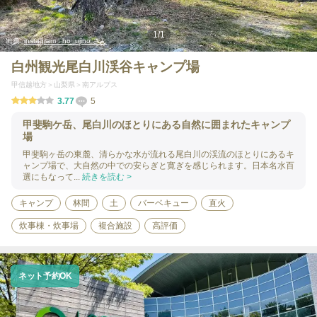
1
/
1
出典:
instagram : ho_ujino さん
白州観光尾白川渓谷キャンプ場
甲信越地方
山梨県
南アルプス
3.77
5
甲斐駒ケ岳、尾白川のほとりにある自然に囲まれたキャンプ
場
甲斐駒ヶ岳の東麓、清らかな水が流れる尾白川の渓流のほとりにあるキ
ャンプ場で、大自然の中での安らぎと寛ぎを感じられます。日本名水百
選にもなって...
続きを読む >
キャンプ
林間
土
バーベキュー
直火
炊事棟・炊事場
複合施設
高評価
ネット予約OK