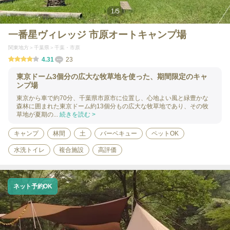
1
/
5
一番星ヴィレッジ 市原オートキャンプ場
関東地方
千葉県
千葉・市原
4.31
23
東京ドーム3個分の広大な牧草地を使った、期間限定のキャ
ンプ場
東京から車で約70分、千葉県市原市に位置し、心地よい風と緑豊かな
森林に囲まれた東京ドーム約13個分もの広大な牧草地であり、その牧
草地が夏期の...
続きを読む >
キャンプ
林間
土
バーベキュー
ペットOK
水洗トイレ
複合施設
高評価
ネット予約OK