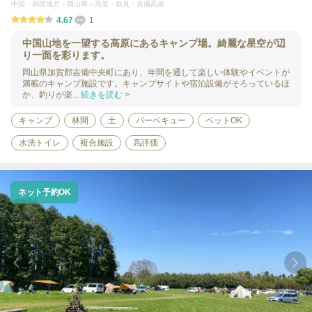
中国・四国地方
岡山県
高梁・新見・吉備高原
4.67
1
中国山地を一望する高原にあるキャンプ場。綺麗な星空が辺
り一面を彩ります。
岡山県加賀郡吉備中央町にあり、年間を通して楽しい体験やイベントが
満載のキャンプ施設です。キャンプサイトや宿泊設備がそろっているほ
か、釣りが楽...
続きを読む >
キャンプ
林間
土
バーベキュー
ペットOK
水洗トイレ
複合施設
高評価
ネット予約OK