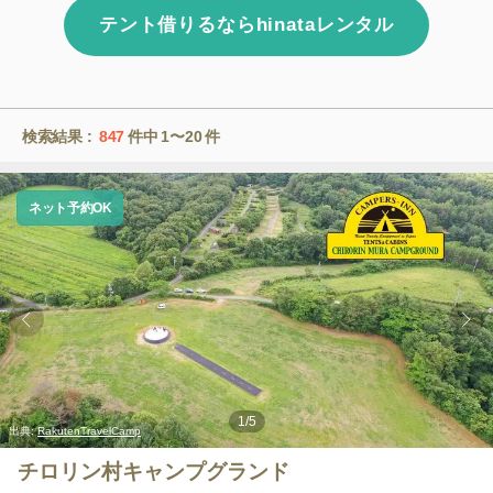
テント借りるならhinataレンタル
検索結果 :
847
件中
1〜20
件
ネット予約OK
1
/
5
出典:
RakutenTravelCamp
チロリン村キャンプグランド