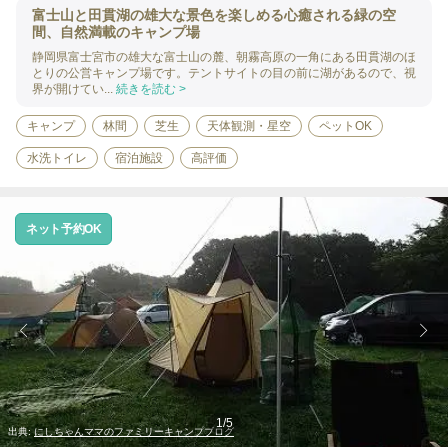
富士山と田貫湖の雄大な景色を楽しめる心癒される緑の空
間、自然満載のキャンプ場
静岡県富士宮市の雄大な富士山の麓、朝霧高原の一角にある田貫湖のほ
とりの公営キャンプ場です。テントサイトの目の前に湖があるので、視
界が開けてい...
続きを読む >
キャンプ
林間
芝生
天体観測・星空
ペットOK
水洗トイレ
宿泊施設
高評価
ネット予約OK
1
/
5
出典:
にしちゃんママのファミリーキャンプブログ