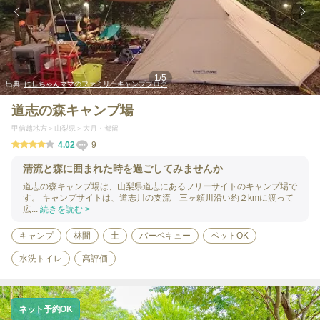
1
/
5
出典:
にしちゃんママのファミリーキャンプブログ
道志の森キャンプ場
甲信越地方
山梨県
大月・都留
4.02
9
清流と森に囲まれた時を過ごしてみませんか
道志の森キャンプ場は、山梨県道志にあるフリーサイトのキャンプ場で
す。 キャンプサイトは、道志川の支流 三ヶ頼川沿い約２kmに渡って
広...
続きを読む >
キャンプ
林間
土
バーベキュー
ペットOK
水洗トイレ
高評価
ネット予約OK