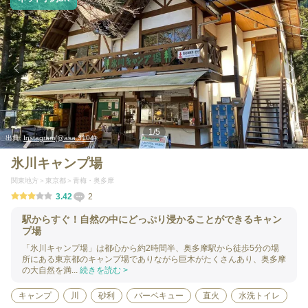
1
/
5
出典:
Instagram(@asa.3104)
氷川キャンプ場
関東地方
東京都
青梅・奥多摩
3.42
2
駅からすぐ！自然の中にどっぷり浸かることができるキャン
プ場
「氷川キャンプ場」は都心から約2時間半、奥多摩駅から徒歩5分の場
所にある東京都のキャンプ場でありながら巨木がたくさんあり、奥多摩
の大自然を満...
続きを読む >
キャンプ
川
砂利
バーベキュー
直火
水洗トイレ