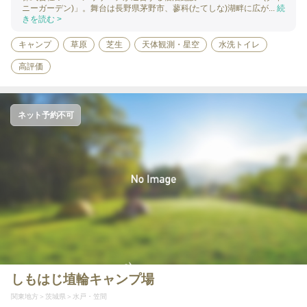
ニーガーデン)」。舞台は長野県茅野市、蓼科(たてしな)湖畔に広が...
続
きを読む >
キャンプ
草原
芝生
天体観測・星空
水洗トイレ
高評価
ネット予約不可
しもはじ埴輪キャンプ場
関東地方
茨城県
水戸・笠間