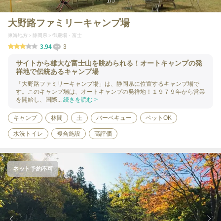
1
/
5
大野路ファミリーキャンプ場
東海地方
静岡県
御殿場・富士
3.94
3
サイトから雄大な富士山を眺められる！オートキャンプの発
祥地で伝統あるキャンプ場
「大野路ファミリーキャンプ場」は、静岡県に位置するキャンプ場で
す。このキャンプ場は、オートキャンプの発祥地！１９７９年から営業
を開始し、国際...
続きを読む >
キャンプ
林間
土
バーベキュー
ペットOK
水洗トイレ
複合施設
高評価
ネット予約不可