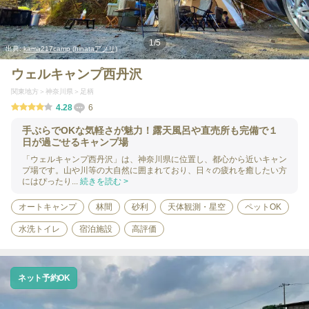
1
/
5
出典:
kama217camp (hinataアプリ)
ウェルキャンプ西丹沢
関東地方
神奈川県
足柄
4.28
6
手ぶらでOKな気軽さが魅力！露天風呂や直売所も完備で１
日が過ごせるキャンプ場
「ウェルキャンプ西丹沢」は、神奈川県に位置し、都心から近いキャン
プ場です。山や川等の大自然に囲まれており、日々の疲れを癒したい方
にはぴったり...
続きを読む >
オートキャンプ
林間
砂利
天体観測・星空
ペットOK
水洗トイレ
宿泊施設
高評価
ネット予約OK