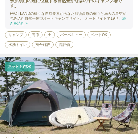
県那須山の麓に位置する自然豊かな森の中のキャンプ場で
す。
FACT LANDの様々な自然要素があなた那須高原の樹々と満天の星空が
包み込む自然一体型オートキャンプサイト。 オートサイトで19サ...
続
きを読む >
キャンプ
高原
土
バーベキュー
ペットOK
水洗トイレ
複合施設
高評価
ネット予約OK
1
/
5