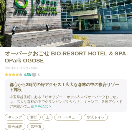
1
/
5
オーパークおごせ BIO-RESORT HOTEL & SPA
OPark OGOSE
関東地方
埼玉県
飯能
4.58
4
都心から2時間の好アクセス！広大な森林の中の複合リゾー
ト施設
埼玉県越生町にある「ビオリゾート ホテル&スパ オーパークおごせ」
は、広大な森林の中でグランピングやサウナ、キャンプ、各種アウトド
ア体験がで...
続きを読む >
キャンプ
林間
土
バーベキュー
水洗トイレ
複合施設
高評価