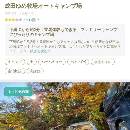
成田ゆめ牧場オートキャンプ場
関東地方
千葉県
成田
3.91
7
下総ICから約2分！乗馬体験もできる、ファミリーキャンプ
にぴったりのキャンプ場
下総ICから約2分！首都圏からもアクセス抜群なのに自然豊かな成田ゆ
め牧場ファミリーオートキャンプ場。広々としたフリーサイトに電源サ
イト、テン...
続きを読む >
キャンプ
土
バーベキュー
ペットOK
水洗トイレ
宿泊施設
高評価
ネット予約OK