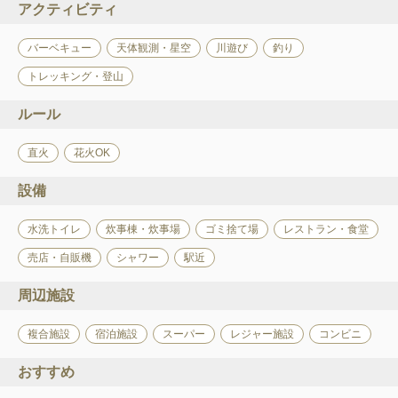
アクティビティ
バーベキュー
天体観測・星空
川遊び
釣り
トレッキング・登山
ルール
直火
花火OK
設備
水洗トイレ
炊事棟・炊事場
ゴミ捨て場
レストラン・食堂
売店・自販機
シャワー
駅近
周辺施設
複合施設
宿泊施設
スーパー
レジャー施設
コンビニ
おすすめ