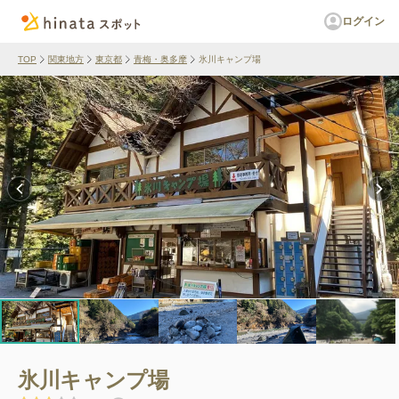
ログイン
TOP
関東地方
東京都
青梅・奥多摩
氷川キャンプ場
氷川キャンプ場