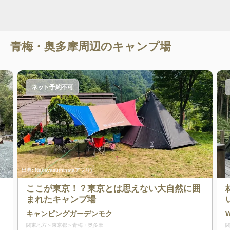
青梅・奥多摩
周辺のキャンプ場
ネット予約不可
出典:
Nakayasu(hinataアプリ)
ここが東京！？東京とは思えない大自然に囲
まれたキャンプ場
キャンピングガーデンモク
関東地方
東京都
青梅・奥多摩