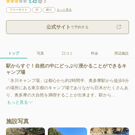
3.42
2
フリーサイト
川
釣り
もっと見る
公式サイト
で予約する
トップ
写真
口コミ
料金
周辺施設
駅からすぐ！自然の中にどっぷり浸かることができるキ
ャンプ場
「氷川キャンプ場」は都心から約2時間半、奥多摩駅から徒歩5分
の場所にある東京都のキャンプ場でありながら巨木がたくさんあ
り、奥多摩の大自然を満喫することが出来ます。駅から...
もっと見る
施設写真