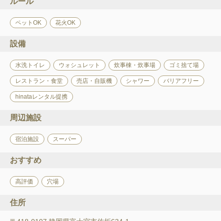
ルール
ペットOK
花火OK
設備
水洗トイレ
ウォシュレット
炊事棟・炊事場
ゴミ捨て場
レストラン・食堂
売店・自販機
シャワー
バリアフリー
hinataレンタル提携
周辺施設
宿泊施設
スーパー
おすすめ
高評価
穴場
住所