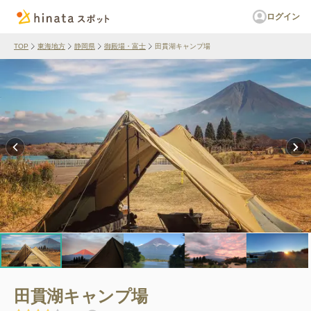
ログイン
TOP
東海地方
静岡県
御殿場・富士
田貫湖キャンプ場
田貫湖キャンプ場