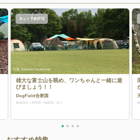
ネット予約不可
出典:
RakutenTravelCamp
き
雄大な富士山を眺め、ワンちゃんと一緒に遊
びましょう！！
DogField合衆国
東海地方
静岡県
御殿場・富士
おすすめ特集