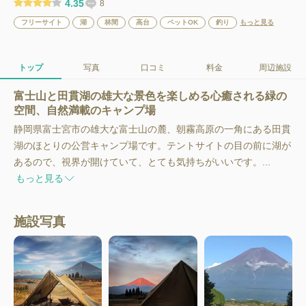
4.35
8
フリーサイト
湖
林間
高台
ペットOK
釣り
もっと見る
トップ
写真
口コミ
料金
周辺施設
富士山と田貫湖の雄大な景色を楽しめる心癒される緑の
空間、自然満載のキャンプ場
静岡県富士宮市の雄大な富士山の麓、朝霧高原の一角にある田貫
湖のほとりの公営キャンプ場です。テントサイトの目の前に湖が
あるので、視界が開けていて、とても気持ちがいいです。...
もっと見る
施設写真