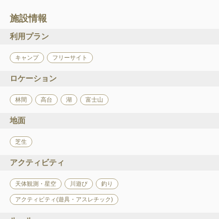
施設情報
利用プラン
キャンプ
フリーサイト
ロケーション
林間
高台
湖
富士山
地面
芝生
アクティビティ
天体観測・星空
川遊び
釣り
アクティビティ(遊具・アスレチック)