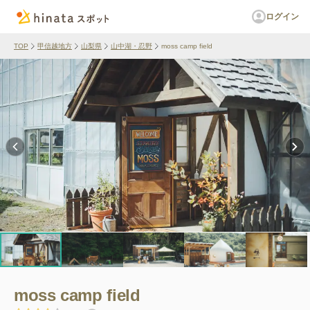
ログイン
TOP
甲信越地方
山梨県
山中湖・忍野
moss camp field
moss camp field