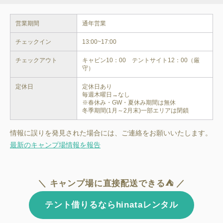
営業期間
通年営業
チェックイン
13:00~17:00
チェックアウト
キャビン10：00　テントサイト12：00（厳
守）
定休日
定休日あり

毎週木曜日→なし

※春休み・GW・夏休み期間は無休

冬季期間(1月～2月末)一部エリアは閉鎖
情報に誤りを発見された場合には、ご連絡をお願いいたします。
最新のキャンプ場情報を報告
＼ キャンプ場に直接配送できる⛺ ／
テント借りるならhinataレンタル