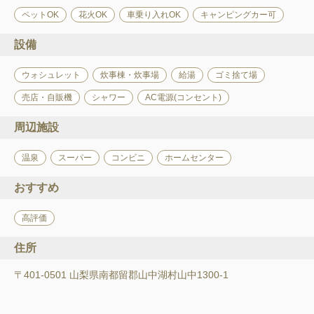
ペットOK
花火OK
車乗り入れOK
キャンピングカー可
設備
ウォシュレット
炊事棟・炊事場
給湯
ゴミ捨て場
売店・自販機
シャワー
AC電源(コンセント)
周辺施設
温泉
スーパー
コンビニ
ホームセンター
おすすめ
高評価
住所
〒401-0501 山梨県南都留郡山中湖村山中1300-1