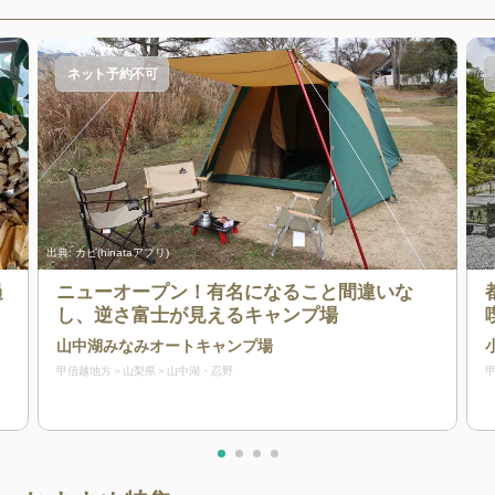
ネット予約不可
出典:
カピ(hinataアプリ)
過
ニューオープン！有名になること間違いな
し、逆さ富士が見えるキャンプ場
山中湖みなみオートキャンプ場
甲信越地方
山梨県
山中湖・忍野