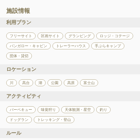
施設情報
利用プラン
フリーサイト
区画サイト
グランピング
ロッジ・コテージ
バンガロー・キャビン
トレーラーハウス
手ぶらキャンプ
団体・貸切
ロケーション
川
高台
湖
公園
高原
富士山
アクティビティ
バーベキュー
味覚狩り
天体観測・星空
釣り
ドッグラン
トレッキング・登山
ルール