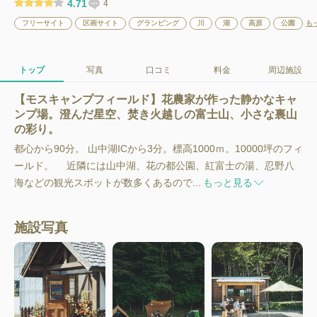
4.71
4
フリーサイト
区画サイト
グランピング
川
湖
高原
公園
も
トップ
写真
口コミ
料金
周辺施設
【モスキャンプフィールド】花農家が作った静かなキャ
ンプ場。澄んだ星空、焚き火越しの富士山、小さな裏山
の彩り。
都心から90分。 山中湖ICから3分。標高1000ｍ。10000坪のフィ
ールド。 近隣には山中湖、花の都公園、紅富士の湯、忍野八
海などの観光スポットが数多くあるので...
もっと見る
施設写真