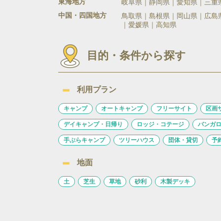
東海地方
岐阜県
静岡県
愛知県
三重
中国・四国地方
鳥取県
島根県
岡山県
広島
愛媛県
高知県
目的・条件から探す
利用プラン
キャンプ
オートキャンプ
フリーサイト
区画
デイキャンプ・日帰り
ロッジ・コテージ
バンガ
手ぶらキャンプ
ツリーハウス
団体・貸切
予
地面
土
芝生
草地
砂利
木製デッキ