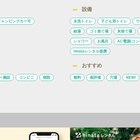
設備
キャンピングカー可
水洗トイレ
子ども用トイレ
ウ
給湯
ゴミ捨て場
灰捨て場
シャワー
お風呂
AC電源(コン
hinataレンタル提携
おすすめ
ー施設
コンビニ
病院
無料
高評価
穴場
NEW!