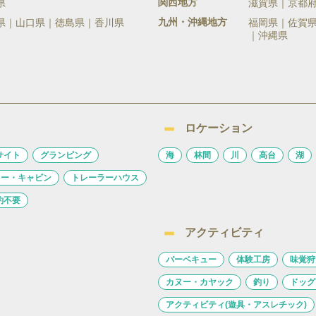
関西地方
県
滋賀県
京都
九州・沖縄地方
県
山口県
徳島県
香川県
福岡県
佐賀
沖縄県
ロケーション
サイト
グランピング
海
林間
川
高台
湖
ロー・キャビン
トレーラーハウス
約不要
アクティビティ
バーベキュー
体験工房
味覚狩
カヌー・カヤック
釣り
ドッグ
アクティビティ(遊具・アスレチック)