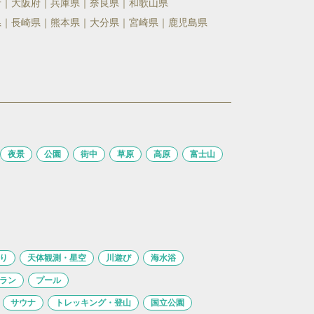
府
大阪府
兵庫県
奈良県
和歌山県
県
長崎県
熊本県
大分県
宮崎県
鹿児島県
夜景
公園
街中
草原
高原
富士山
り
天体観測・星空
川遊び
海水浴
ラン
プール
サウナ
トレッキング・登山
国立公園