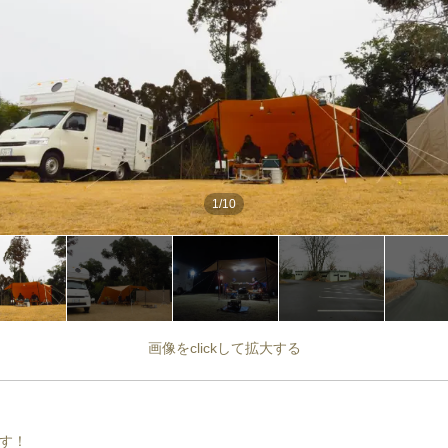
1
/
10
画像をclickして拡大する
す！