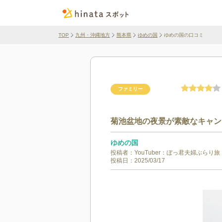
TOP
九州・沖縄地方
熊本県
ゆめの国
ゆめの国の口コミ
ファミリー
菊池盆地の夜景が素敵なキャン
ゆめの国
投稿者：
YouTuber：ぼっ君夫婦ぶらり旅
投稿日：
2025/03/17