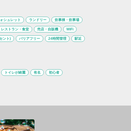
ォシュレット
ランドリー
炊事棟・炊事場
レストラン・食堂
売店・自販機
WiFi
セント)
バリアフリー
24時間管理
駅近
トイレが綺麗
有名
初心者