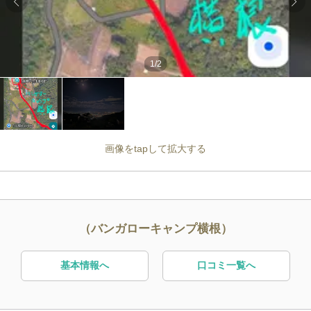
1
/
2
画像をtapして拡大する
（バンガローキャンプ横根）
基本情報へ
口コミ一覧へ