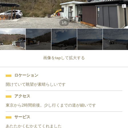
1
/
5
画像をtapして拡大する
ロケーション
開けていて眺望が素晴らしいです
アクセス
東京から2時間前後。少し行くまでの道が細いです
サービス
あたたかくむかえてくれました