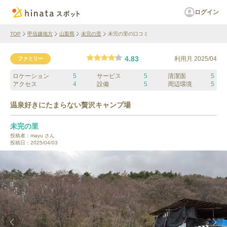
ログイン
TOP
甲信越地方
山梨県
未完の里
未完の里の口コミ
4.83
利用月
2025/04
ファミリー
ロケーション
5
サービス
5
清潔面
5
アクセス
4
設備
5
周辺環境
5
温泉好きにたまらない贅沢キャンプ場
未完の里
投稿者：
mayu
さん
投稿日：
2025/04/03