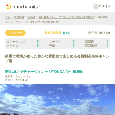
ログイン
TOP
関西地方
京都府
南山城ネイチャーヴィレッジTONDA 受付事務所
南山城ネ
イチャーヴィレッジTONDA 受付事務所の口コミ
5.00
利用月
2025/09
ファミリー
ロケーション
5
サービス
5
清潔面
5
アクセス
5
設備
5
周辺環境
5
綺麗で環境が整った静かな雰囲気で楽しめる会員制高規格キャン
プ場
南山城ネイチャーヴィレッジTONDA 受付事務所
投稿者：
きっしー
さん
投稿日：
2025/09/29