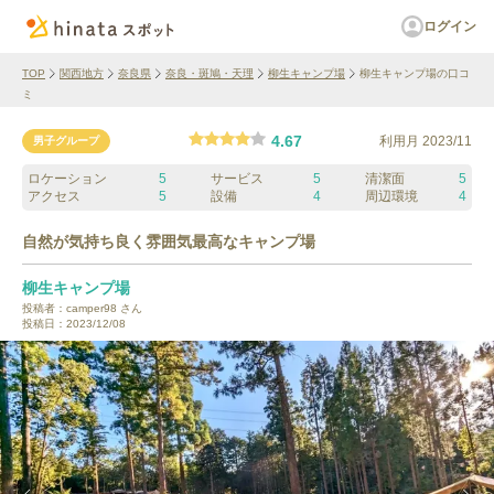
ログイン
TOP
関西地方
奈良県
奈良・斑鳩・天理
柳生キャンプ場
柳生キャンプ場の口コ
ミ
4.67
利用月
2023/11
男子グループ
ロケーション
5
サービス
5
清潔面
5
アクセス
5
設備
4
周辺環境
4
自然が気持ち良く雰囲気最高なキャンプ場
柳生キャンプ場
投稿者：
camper98
さん
投稿日：
2023/12/08