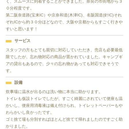
く、スムーズに到着することができました。奈良の市街地から３
０分程度です。

第二阪奈道路(宝来IC）や京奈和道(木津IC)、名阪国道(針IC)それ
ぞれICから約３０分ほどなので、大阪や京都からもすごく行きや
すいと思います！
サービス
スタッフの方もとても親切に対応していただき、売店も必要最低
限でしたが、忘れ物対応の商品が置かれていました。キャンプギ
アの貸出もあるので、少々の忘れ物があっても対応できそうで
す。
設備
炊事場に温水が出るのは洗い物に本当に助かります。

トイレも仮設トイレでしたが、すごく綺麗にされていて便座も温
かいし、便座用消毒液は備え付けられ、トイレットペーパーもや
わらかいし良かったです。

ゴミ捨て場も分別すればほとんど捨てて帰れましたのですごく助
かりました。
