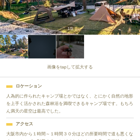
1
/
3
画像をtapして拡大する
ロケーション
人為的に作られたキャンプ場とかではなく、とにかく自然の地形
を上手く活かされた森林浴を満喫できるキャンプ場です。もちろ
ん満天の星空は最高でした。
アクセス
大阪市内から１時間～１時間３０分ほどの所要時間で道も悪くな