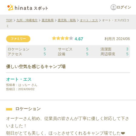
ログイン
TOP
九州・沖縄地方
鹿児島県
鹿児島・桜島
オート・エス
オート・エスの口コ
ミ
4.67
利用月
2024/06
ファミリー
ロケーション
5
サービス
5
清潔面
3
アクセス
5
設備
5
周辺環境
5
優しい空気を感じるキャンプ場
オート・エス
投稿者：
はっちー
さん
投稿日：
2024/06/02
ロケーション
オーナーさん初め、従業員の皆さんが丁寧に優しく対応して下さ
いました！

朝日がとても美しく、ほっとさせてくれるキャンプ場でした❤️
