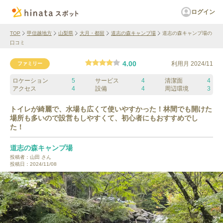
ログイン
TOP
甲信越地方
山梨県
大月・都留
道志の森キャンプ場
道志の森キャンプ場の
口コミ
4.00
利用月
2024/11
ファミリー
ロケーション
5
サービス
4
清潔面
4
アクセス
4
設備
4
周辺環境
3
トイレが綺麗で、水場も広くて使いやすかった！林間でも開けた
場所も多いので設営もしやすくて、初心者にもおすすめでし
た！
道志の森キャンプ場
投稿者：
山田
さん
投稿日：
2024/11/08