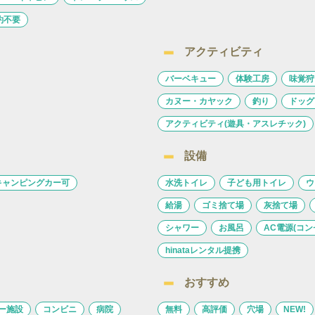
約不要
アクティビティ
バーベキュー
体験工房
味覚狩
カヌー・カヤック
釣り
ドッグ
アクティビティ(遊具・アスレチック)
設備
キャンピングカー可
水洗トイレ
子ども用トイレ
ウ
給湯
ゴミ捨て場
灰捨て場
シャワー
お風呂
AC電源(コン
hinataレンタル提携
おすすめ
ー施設
コンビニ
病院
無料
高評価
穴場
NEW!