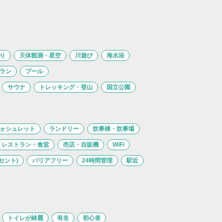
り
天体観測・星空
川遊び
海水浴
ラン
プール
サウナ
トレッキング・登山
国立公園
ォシュレット
ランドリー
炊事棟・炊事場
レストラン・食堂
売店・自販機
WiFi
セント)
バリアフリー
24時間管理
駅近
トイレが綺麗
有名
初心者