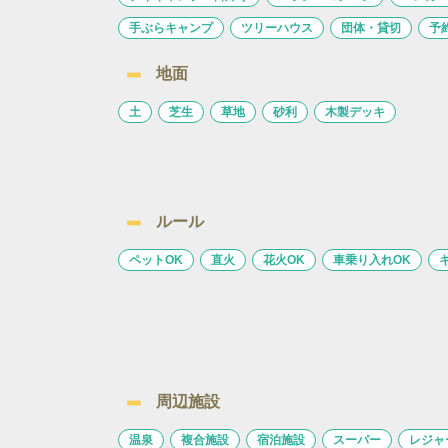
手ぶらキャンプ
ツリーハウス
団体・貸切
予
地面
土
芝生
草地
砂利
木製デッキ
ルール
ペットOK
直火
花火OK
車乗り入れOK
周辺施設
温泉
複合施設
宿泊施設
スーパー
レジャ