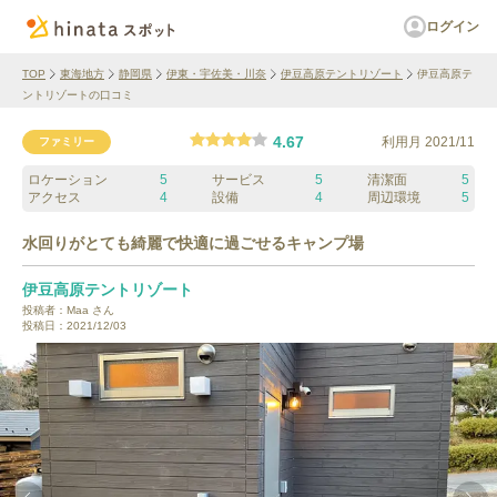
ログイン
TOP
東海地方
静岡県
伊東・宇佐美・川奈
伊豆高原テントリゾート
伊豆高原テ
ントリゾートの口コミ
4.67
利用月
2021/11
ファミリー
ロケーション
5
サービス
5
清潔面
5
アクセス
4
設備
4
周辺環境
5
水回りがとても綺麗で快適に過ごせるキャンプ場
伊豆高原テントリゾート
投稿者：
Maa
さん
投稿日：
2021/12/03