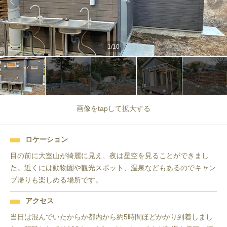
1
/
10
画像をtapして拡大する
ロケーション
目の前に大室山が綺麗に見え、夜は星空を見ることができまし
た。近くには動物園や観光スポット、温泉などもあるのでキャン
プ帰りも楽しめる場所です。
アクセス
当日は混んでいたからか都内から約5時間ほどかかり到着しまし