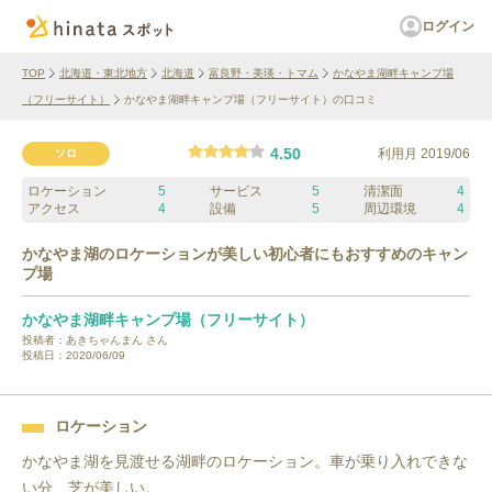
ログイン
TOP
北海道・東北地方
北海道
富良野・美瑛・トマム
かなやま湖畔キャンプ場
（フリーサイト）
かなやま湖畔キャンプ場（フリーサイト）の口コミ
4.50
利用月
2019/06
ソロ
ロケーション
5
サービス
5
清潔面
4
アクセス
4
設備
5
周辺環境
4
かなやま湖のロケーションが美しい初心者にもおすすめのキャン
プ場
かなやま湖畔キャンプ場（フリーサイト）
投稿者：
あきちゃんまん
さん
投稿日：
2020/06/09
ロケーション
かなやま湖を見渡せる湖畔のロケーション。車が乗り入れできな
い分、芝が美しい。