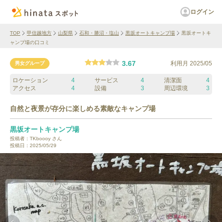
ログイン
TOP
甲信越地方
山梨県
石和・勝沼・塩山
黒坂オートキャンプ場
黒坂オートキ
ャンプ場の口コミ
3.67
利用月
2025/05
男女グループ
ロケーション
4
サービス
4
清潔面
4
アクセス
4
設備
3
周辺環境
3
自然と夜景が存分に楽しめる素敵なキャンプ場
黒坂オートキャンプ場
投稿者：
TKboooy
さん
投稿日：
2025/05/29