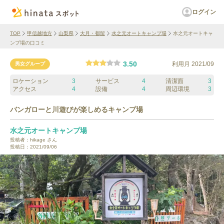
ログイン
TOP
甲信越地方
山梨県
大月・都留
水之元オートキャンプ場
水之元オートキャ
ンプ場の口コミ
3.50
利用月
2021/09
男女グループ
ロケーション
3
サービス
4
清潔面
3
アクセス
4
設備
4
周辺環境
3
バンガローと川遊びが楽しめるキャンプ場
水之元オートキャンプ場
投稿者：
hikage
さん
投稿日：
2021/09/06