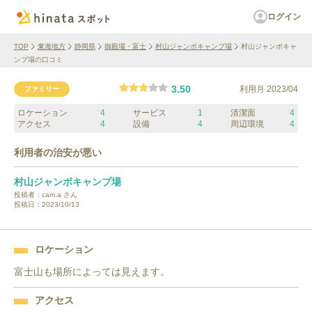
ログイン
TOP
東海地方
静岡県
御殿場・富士
村山ジャンボキャンプ場
村山ジャンボキャ
ンプ場の口コミ
3.50
利用月
2023/04
ファミリー
ロケーション
4
サービス
1
清潔面
4
アクセス
4
設備
4
周辺環境
4
利用者の治安が悪い
村山ジャンボキャンプ場
投稿者：
cam.a
さん
投稿日：
2023/10/13
ロケーション
富士山も場所によっては見えます。
アクセス