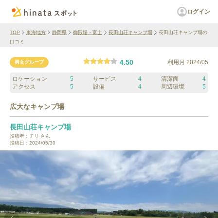
ログイン
TOP
東海地方
静岡県
御殿場・富士
長田山荘キャンプ場
長田山荘キャンプ場の
口コミ
4.50
利用月
2024/05
男女グループ
ロケーション
5
サービス
4
清潔面
4
アクセス
5
設備
4
周辺環境
5
広大なキャンプ場
長田山荘キャンプ場
投稿者：
チリ
さん
投稿日：
2024/05/30